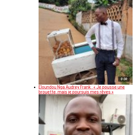
© DR
Eloundou Nga Audrey Frank : « Je pousse une
brouette, mais je poursuis mes rêves »