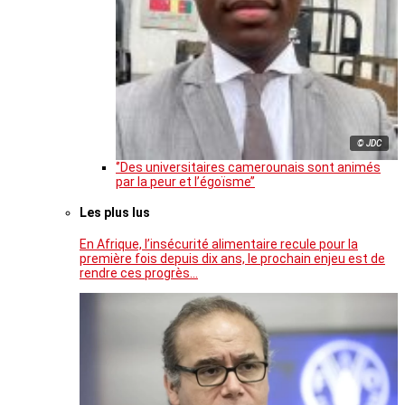
© JDC
‘’Des universitaires camerounais sont animés
par la peur et l’égoïsme’’
Les plus lus
En Afrique, l’insécurité alimentaire recule pour la
première fois depuis dix ans, le prochain enjeu est de
rendre ces progrès…