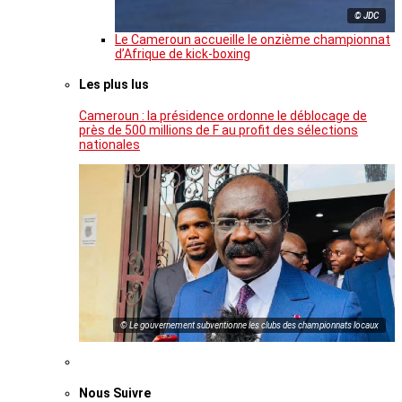
© JDC
Le Cameroun accueille le onzième championnat
d’Afrique de kick-boxing
Les plus lus
Cameroun : la présidence ordonne le déblocage de
près de 500 millions de F au profit des sélections
nationales
© Le gouvernement subventionne les clubs des championnats locaux
Nous Suivre