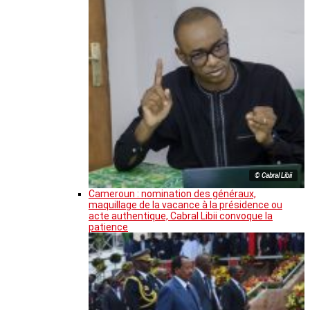
© Cabral Libii
Cameroun : nomination des généraux,
maquillage de la vacance à la présidence ou
acte authentique, Cabral Libii convoque la
patience