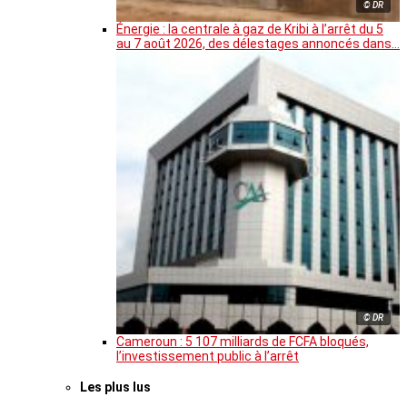
© DR
Énergie : la centrale à gaz de Kribi à l’arrêt du 5
au 7 août 2026, des délestages annoncés dans…
© DR
Cameroun : 5 107 milliards de FCFA bloqués,
l’investissement public à l’arrêt
Les plus lus