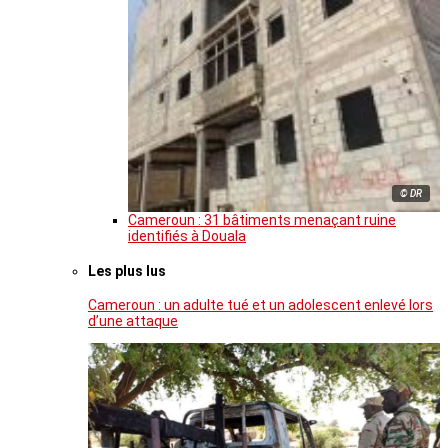
© DR
Cameroun : 31 bâtiments menaçant ruine
identifiés à Douala
Les plus lus
Cameroun : un adulte tué et un adolescent enlevé lors
d’une attaque