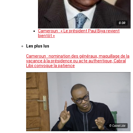
© DR
Cameroun : « Le président Paul Biya revient
bientôt »
Les plus lus
Cameroun : nomination des généraux, maquillage de la
vacance à la présidence ou acte authentique, Cabral
Libii convoque la patience
© Cabral Libii