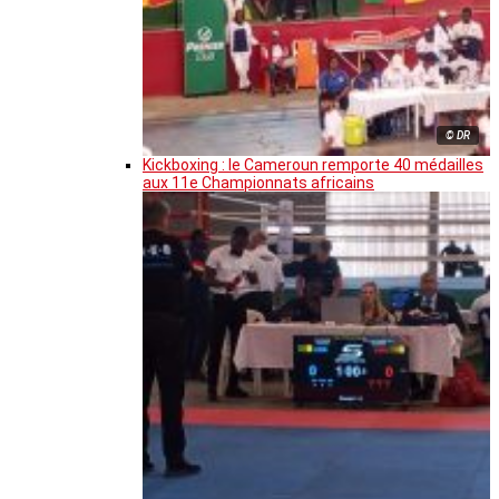
© DR
Kickboxing : le Cameroun remporte 40 médailles
aux 11e Championnats africains