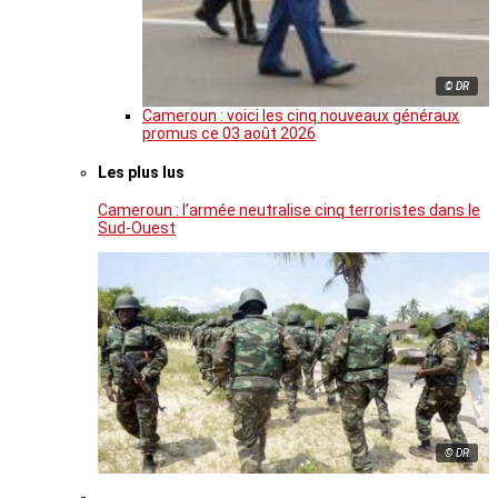
© DR
Cameroun : voici les cinq nouveaux généraux
promus ce 03 août 2026
Les plus lus
Cameroun : l’armée neutralise cinq terroristes dans le
Sud-Ouest
© DR