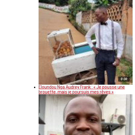
© DR
Eloundou Nga Audrey Frank : « Je pousse une
brouette, mais je poursuis mes rêves »