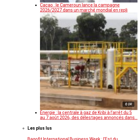
Cacao : le Cameroun lance la campagne
2026/2027 dans un marché mondial en repli
© DR
Énergie : la centrale à gaz de Kribi à l’arrêt du 5
au 7 août 2026, des délestages annoncés dans…
Les plus lus
Bagofit International Business Week : l’Est du