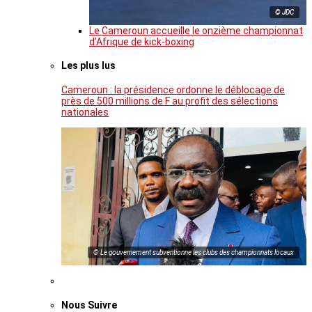
© JDC
Le Cameroun accueille le onzième championnat
d’Afrique de kick-boxing
Les plus lus
Cameroun : la présidence ordonne le déblocage de
près de 500 millions de F au profit des sélections
nationales
© Le gouvernement subventionne les clubs des championnats locaux
Nous Suivre