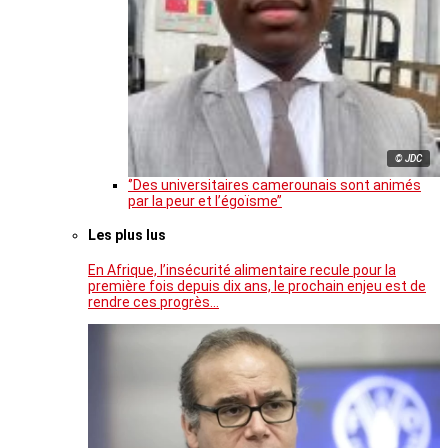
© JDC
‘’Des universitaires camerounais sont animés
par la peur et l’égoïsme’’
Les plus lus
En Afrique, l’insécurité alimentaire recule pour la
première fois depuis dix ans, le prochain enjeu est de
rendre ces progrès…