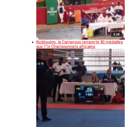
© DR
Kickboxing : le Cameroun remporte 40 médailles
aux 11e Championnats africains