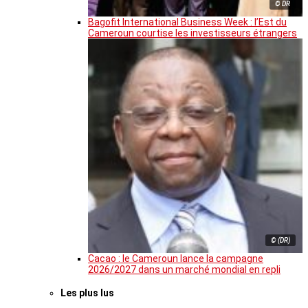
© DR
Bagofit International Business Week : l’Est du
Cameroun courtise les investisseurs étrangers
© (DR)
Cacao : le Cameroun lance la campagne
2026/2027 dans un marché mondial en repli
Les plus lus