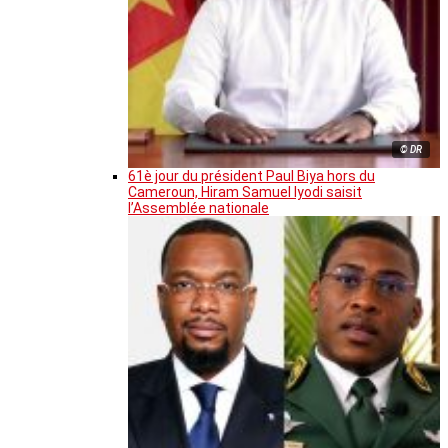
© DR
61è jour du président Paul Biya hors du
Cameroun, Hiram Samuel Iyodi saisit
l’Assemblée nationale