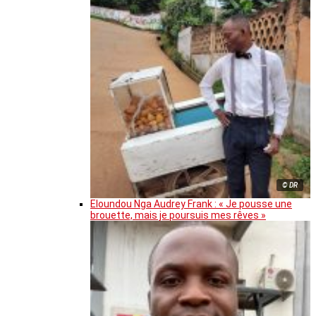
© DR
Eloundou Nga Audrey Frank : « Je pousse une
brouette, mais je poursuis mes rêves »