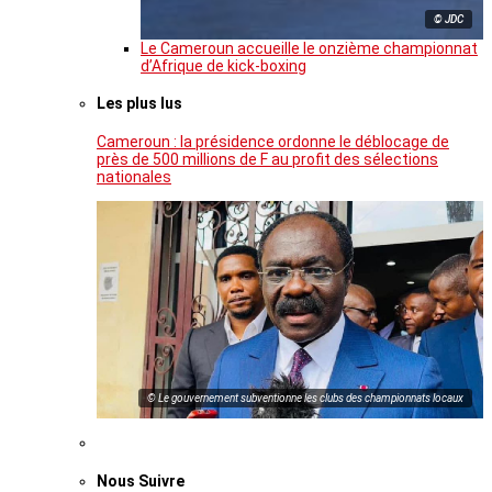
© JDC
Le Cameroun accueille le onzième championnat
d’Afrique de kick-boxing
Les plus lus
Cameroun : la présidence ordonne le déblocage de
près de 500 millions de F au profit des sélections
nationales
© Le gouvernement subventionne les clubs des championnats locaux
Nous Suivre