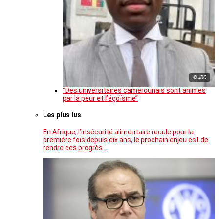
© JDC
‘’Des universitaires camerounais sont animés
par la peur et l’égoïsme’’
Les plus lus
En Afrique, l’insécurité alimentaire recule pour la
première fois depuis dix ans, le prochain enjeu est de
rendre ces progrès…