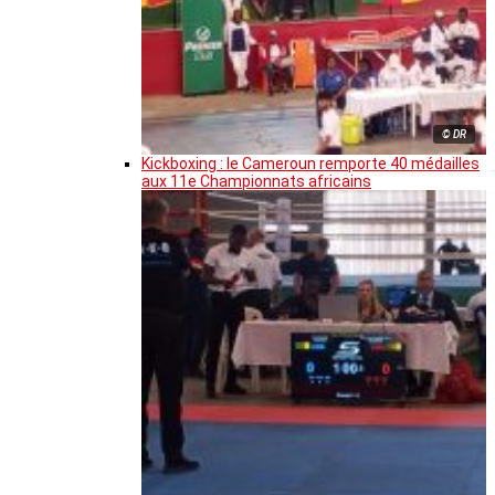
© DR
Kickboxing : le Cameroun remporte 40 médailles
aux 11e Championnats africains