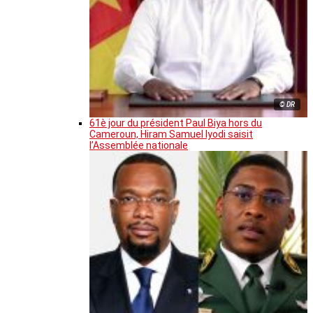
© DR
61è jour du président Paul Biya hors du
Cameroun, Hiram Samuel Iyodi saisit
l’Assemblée nationale