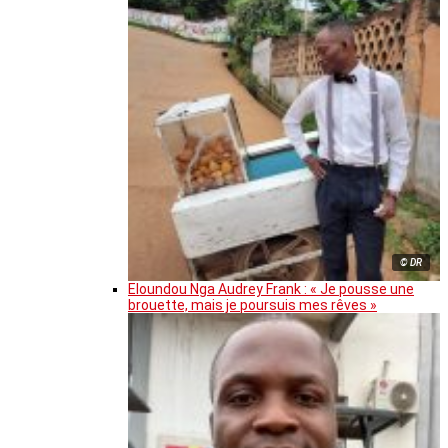
© DR
Eloundou Nga Audrey Frank : « Je pousse une
brouette, mais je poursuis mes rêves »