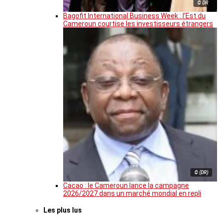
© DR
Bagofit International Business Week : l’Est du
Cameroun courtise les investisseurs étrangers
© (DR)
Cacao : le Cameroun lance la campagne
2026/2027 dans un marché mondial en repli
Les plus lus