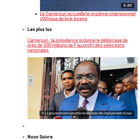
© JDC
Le Cameroun accueille le onzième championnat
d’Afrique de kick-boxing
Les plus lus
Cameroun : la présidence ordonne le déblocage de
près de 500 millions de F au profit des sélections
nationales
© Le gouvernement subventionne les clubs des championnats locaux
Nous Suivre