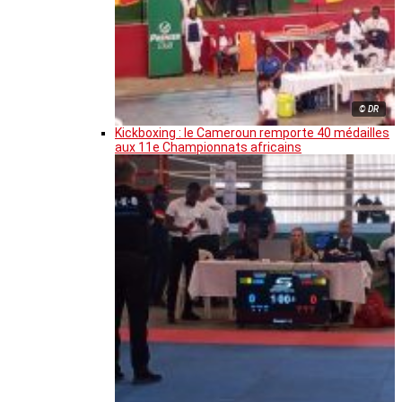
© DR
Kickboxing : le Cameroun remporte 40 médailles
aux 11e Championnats africains