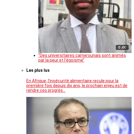
© JDC
‘’Des universitaires camerounais sont animés
par la peur et l’égoïsme’’
Les plus lus
En Afrique, l’insécurité alimentaire recule pour la
première fois depuis dix ans, le prochain enjeu est de
rendre ces progrès…