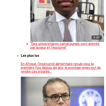
© JDC
‘’Des universitaires camerounais sont animés
par la peur et l’égoïsme’’
Les plus lus
En Afrique, l’insécurité alimentaire recule pour la
première fois depuis dix ans, le prochain enjeu est de
rendre ces progrès…