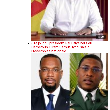
© DR
61è jour du président Paul Biya hors du
Cameroun, Hiram Samuel Iyodi saisit
l’Assemblée nationale