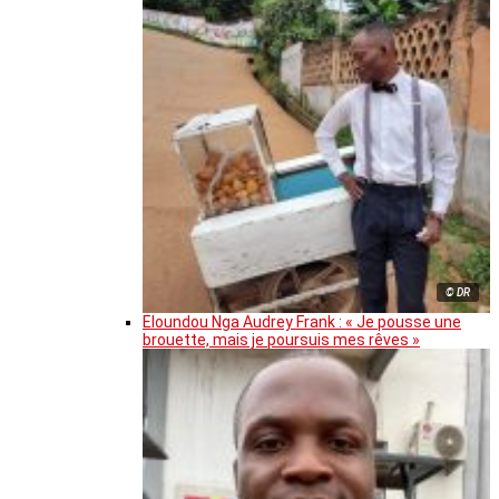
© DR
Eloundou Nga Audrey Frank : « Je pousse une
brouette, mais je poursuis mes rêves »