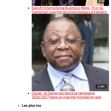
© DR
Bagofit International Business Week : l’Est du
Cameroun courtise les investisseurs étrangers
© (DR)
Cacao : le Cameroun lance la campagne
2026/2027 dans un marché mondial en repli
Les plus lus