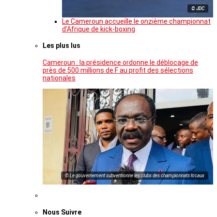
© JDC
Le Cameroun accueille le onzième championnat
d’Afrique de kick-boxing
Les plus lus
Cameroun : la présidence ordonne le déblocage de
près de 500 millions de F au profit des sélections
nationales
© Le gouvernement subventionne les clubs des championnats locaux
Nous Suivre