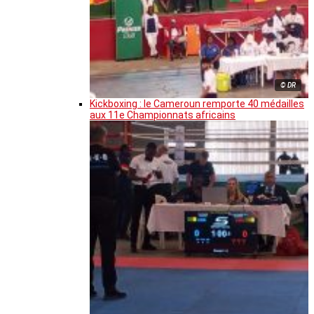
© DR
Kickboxing : le Cameroun remporte 40 médailles
aux 11e Championnats africains