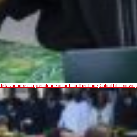
 la vacance à la présidence ou acte authentique, Cabral Libii convoq