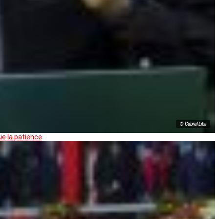
© Cabral Libii
ue la patience