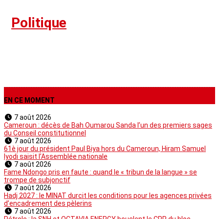
›
Politique
EN CE MOMENT
7 août 2026
Cameroun : décès de Bah Oumarou Sanda l’un des premiers sages
du Conseil constitutionnel
7 août 2026
61è jour du président Paul Biya hors du Cameroun, Hiram Samuel
Iyodi saisit l’Assemblée nationale
7 août 2026
Fame Ndongo pris en faute : quand le « tribun de la langue » se
trompe de subjonctif
7 août 2026
Hadj 2027 : le MINAT durcit les conditions pour les agences privées
d’encadrement des pèlerins
7 août 2026
Pétrole : la SNH et OCTAVIA ENERGY bouclent le CPP du bloc