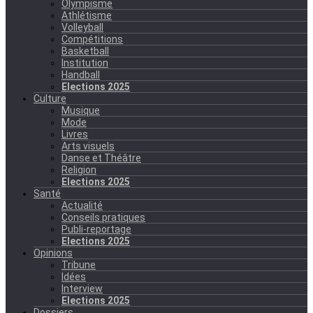
Olympisme
Athlétisme
Volleyball
Compétitions
Basketball
Institution
Handball
Elections 2025
Culture
Musique
Mode
Livres
Arts visuels
Danse et Théâtre
Religion
Elections 2025
Santé
Actualité
Conseils pratiques
Publi-reportage
Elections 2025
Opinions
Tribune
Idées
Interview
Elections 2025
Dossiers