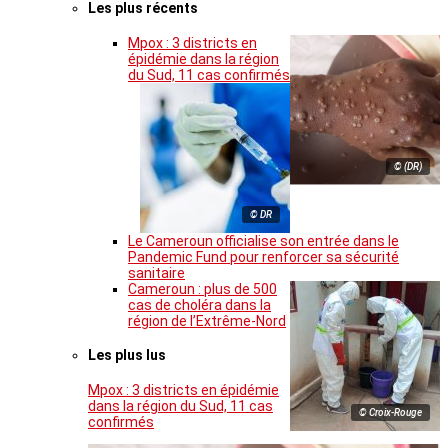
Les plus récents
Mpox : 3 districts en
épidémie dans la région
du Sud, 11 cas confirmés
© (DR)
© DR
Le Cameroun officialise son entrée dans le
Pandemic Fund pour renforcer sa sécurité
sanitaire
Cameroun : plus de 500
cas de choléra dans la
région de l’Extrême-Nord
Les plus lus
Mpox : 3 districts en épidémie
dans la région du Sud, 11 cas
© Croix-Rouge
confirmés