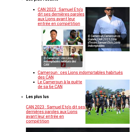
CAN 2023 : Samuel Eto’o
dit ses dernières paroles
aux Lions avant leur
entrée en compétition
© Cameroun,Cameroun vs
Guinée,CAN 2023,Côte
d’Ivoire,Samuel Eto’o,Lions
Indomptables
© Cameroun : ces Lions
indomptables habitués des
CAN
Cameroun : ces Lions indomptables habitués
des CAN
Le Cameroun à la quête
de sa 6e CAN
Les plus lus
CAN 2023 : Samuel Eto’o dit ses
dernières paroles aux Lions
avant leur entrée en
compétition