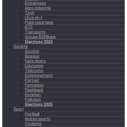
Entreprises
Agro-industrie
Tech
L'Eco en +
Publi-reportage
BTP
Transports
Groupe BGFIBank
Elections 2025
Société
Société
Kiosque
Faits divers
Education
Télécoms
Environnement
Portrait
Formation
Flashback
Dotation
Pollution
Elections 2025
Sport
Football
Autres sports
Cyclisme