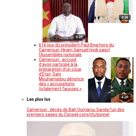
© DR
© DR
61è jour du président Paul Biya hors du
Cameroun, Hiram Samuel Iyodi saisit
l’Assemblée nationale
Cameroun : accusé
d’avoir participé à la
préparation d’un coup
d’Etat, Sani
Mouhamadou dénonce
des « accusations
totalement fausses »
© DR
Les plus lus
Cameroun : décès de Bah Oumarou Sanda l’un des
premiers sages du Conseil constitutionnel