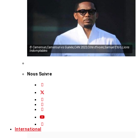
© Cameroun,Cameroun vs Guinée,CAN 2023,Côte d’Ivoire,Samuel Eto’o,Lions
Indomptables
Nous Suivre
International