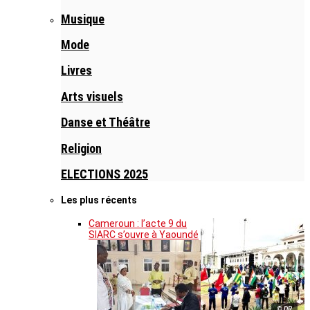
Musique
Mode
Livres
Arts visuels
Danse et Théâtre
Religion
ELECTIONS 2025
Les plus récents
Cameroun : l’acte 9 du
SIARC s’ouvre à Yaoundé
© DR