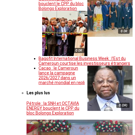
bouclent le CPP du bloc
Bolongo Exploration
© DR
© DR
Bagofit International Business Week : l’Est du
Cameroun courtise les investisseurs étrangers
Cacao : le Cameroun
lance la campagne
2026/2027 dans un
marché mondial en repli
Les plus lus
Pétrole : la SNH et OCTAVIA
© (DR)
ENERGY bouclent le CPP du
bloc Bolongo Exploration