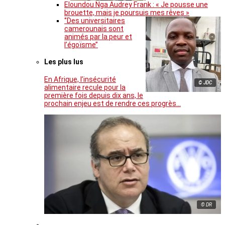
Eloundou Nga Audrey Frank : « Je pousse une
brouette, mais je poursuis mes rêves »
‘’Des universitaires
camerounais sont
animés par la peur et
l’égoïsme’’
Les plus lus
En Afrique, l’insécurité
© JDC
alimentaire recule pour la
première fois depuis dix ans, le
prochain enjeu est de rendre ces progrès…
© DR