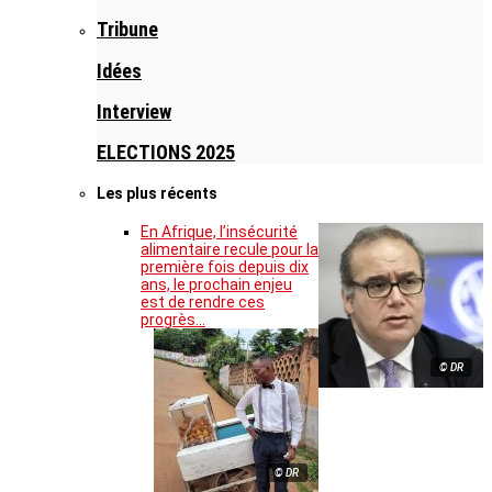
Tribune
Idées
Interview
ELECTIONS 2025
Les plus récents
En Afrique, l’insécurité
alimentaire recule pour la
première fois depuis dix
ans, le prochain enjeu
est de rendre ces
progrès…
© DR
© DR