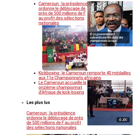
Cameroun : la présidence
ordonne le déblocage de
près de 500 millions de F
au profit des sélections
nationales
© Le gouvernement
subventionne les clubs des
championnats locaux
© DR
Kickboxing : le Cameroun remporte 40 médailles
aux 11e Championnats africains
Le Cameroun accueille le
onzième championnat
d’Afrique de kick-boxing
Les plus lus
Cameroun : la présidence
ordonne le déblocage de près
© JDC
de 500 millions de F au profit
des sélections nationales