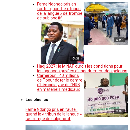
Fame Ndongo pris en
faute : quand le « tribun
de la langue » se trompe
de subjonctif
© DR
© DR
Hadj 2027 : le MINAT durcit les conditions pour
les agences privées d’encadrement des pèlerins
Cameroun : 40 millions
de F pour doter le centre
d’hémodialyse de l’HRB
en matériels médicaux
Les plus lus
Fame Ndongo pris en faute :
© DR
quand le « tribun de la langue »
se trompe de subjonctif