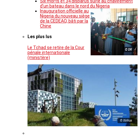
Six morts et 34 disparus suite au chavirement
d’un bateau dans le nord du Nigeria
Inauguration officielle au
Nigeria du nouveau siège
de la CEDEAO, bâti par la
Chine
Les plus lus
Le Tchad se retire de la Cour
© DR
pénale internationale
(ministère)
© Xinhua