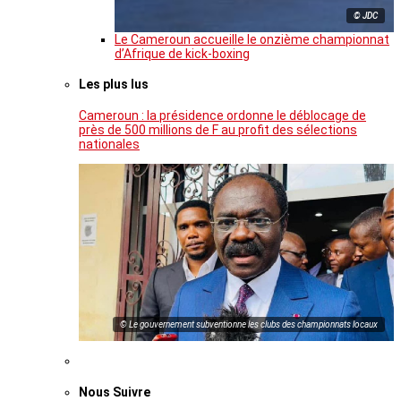
© JDC
Le Cameroun accueille le onzième championnat
d’Afrique de kick-boxing
Les plus lus
Cameroun : la présidence ordonne le déblocage de
près de 500 millions de F au profit des sélections
nationales
© Le gouvernement subventionne les clubs des championnats locaux
Nous Suivre