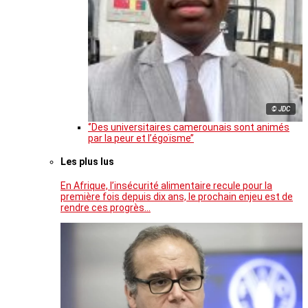
© JDC
‘’Des universitaires camerounais sont animés
par la peur et l’égoïsme’’
Les plus lus
En Afrique, l’insécurité alimentaire recule pour la
première fois depuis dix ans, le prochain enjeu est de
rendre ces progrès…