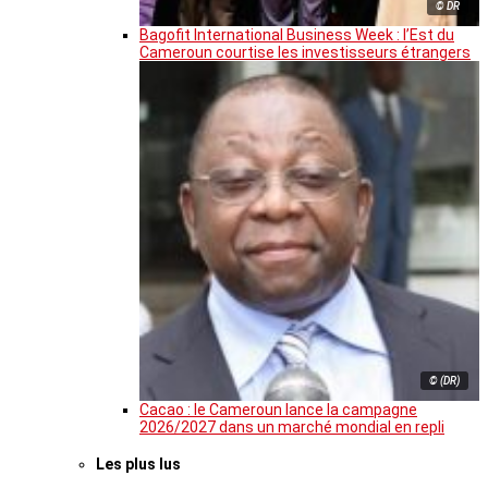
© DR
Bagofit International Business Week : l’Est du
Cameroun courtise les investisseurs étrangers
© (DR)
Cacao : le Cameroun lance la campagne
2026/2027 dans un marché mondial en repli
Les plus lus