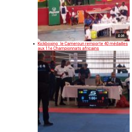
© DR
Kickboxing : le Cameroun remporte 40 médailles
aux 11e Championnats africains