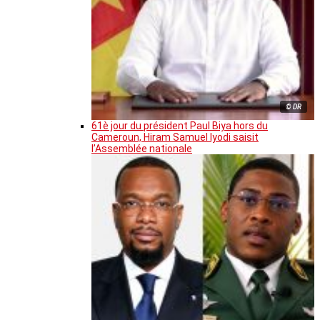
© DR
61è jour du président Paul Biya hors du
Cameroun, Hiram Samuel Iyodi saisit
l’Assemblée nationale