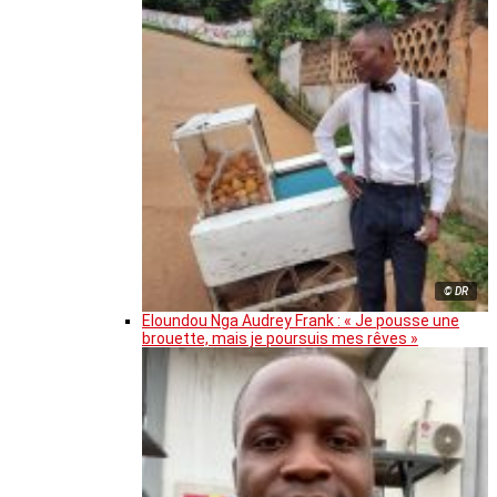
© DR
Eloundou Nga Audrey Frank : « Je pousse une
brouette, mais je poursuis mes rêves »