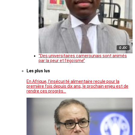
© JDC
‘’Des universitaires camerounais sont animés
par la peur et l’égoïsme’’
Les plus lus
En Afrique, l’insécurité alimentaire recule pour la
première fois depuis dix ans, le prochain enjeu est de
rendre ces progrès…