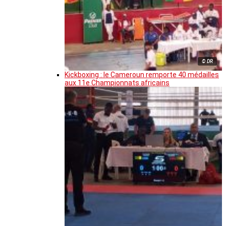
© DR
Kickboxing : le Cameroun remporte 40 médailles
aux 11e Championnats africains