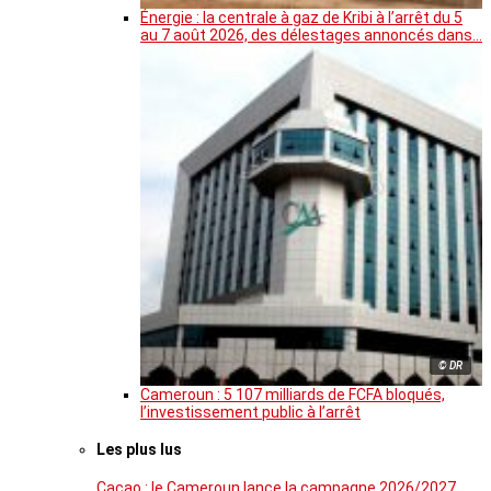
Énergie : la centrale à gaz de Kribi à l’arrêt du 5
au 7 août 2026, des délestages annoncés dans…
© DR
Cameroun : 5 107 milliards de FCFA bloqués,
l’investissement public à l’arrêt
Les plus lus
Cacao : le Cameroun lance la campagne 2026/2027