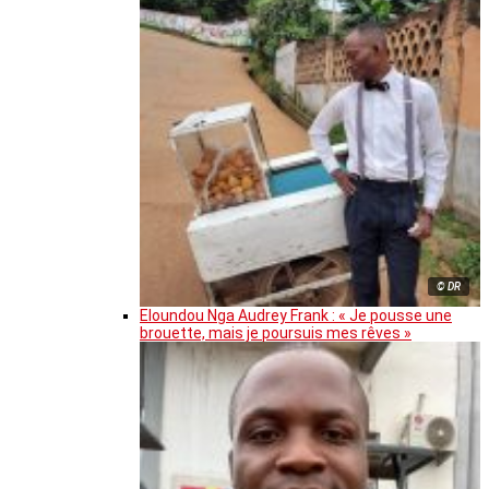
© DR
Eloundou Nga Audrey Frank : « Je pousse une
brouette, mais je poursuis mes rêves »