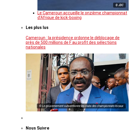
© JDC
Le Cameroun accueille le onzième championnat
d’Afrique de kick-boxing
Les plus lus
Cameroun : la présidence ordonne le déblocage de
près de 500 millions de F au profit des sélections
nationales
© Le gouvernement subventionne les clubs des championnats locaux
Nous Suivre