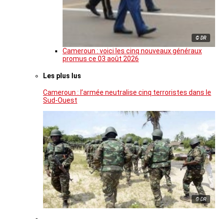
© DR
Cameroun : voici les cinq nouveaux généraux
promus ce 03 août 2026
Les plus lus
Cameroun : l’armée neutralise cinq terroristes dans le
Sud-Ouest
© DR