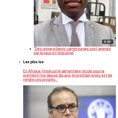
© JDC
‘’Des universitaires camerounais sont animés
par la peur et l’égoïsme’’
Les plus lus
En Afrique, l’insécurité alimentaire recule pour la
première fois depuis dix ans, le prochain enjeu est de
rendre ces progrès…