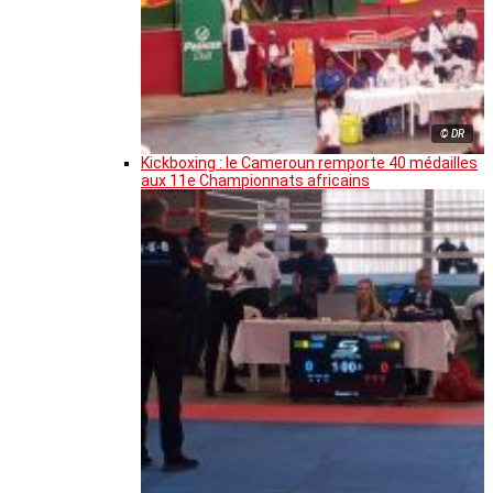
© DR
Kickboxing : le Cameroun remporte 40 médailles
aux 11e Championnats africains