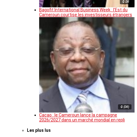
© DR
Bagofit International Business Week : l’Est du
Cameroun courtise les investisseurs étrangers
© (DR)
Cacao : le Cameroun lance la campagne
2026/2027 dans un marché mondial en repli
Les plus lus