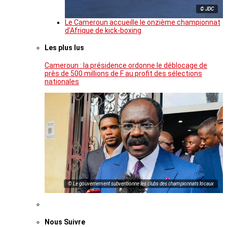
© JDC
Le Cameroun accueille le onzième championnat
d’Afrique de kick-boxing
Les plus lus
Cameroun : la présidence ordonne le déblocage de
près de 500 millions de F au profit des sélections
nationales
© Le gouvernement subventionne les clubs des championnats locaux
Nous Suivre