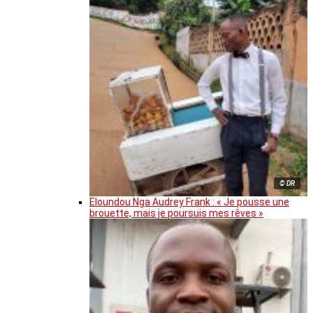
© DR
Eloundou Nga Audrey Frank : « Je pousse une
brouette, mais je poursuis mes rêves »