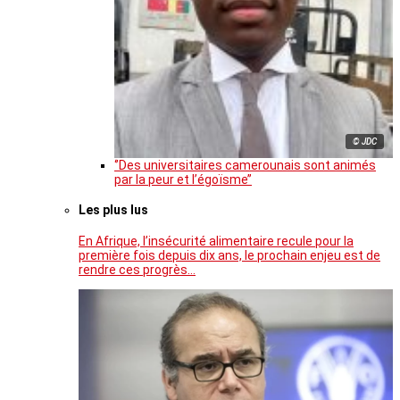
© JDC
‘’Des universitaires camerounais sont animés
par la peur et l’égoïsme’’
Les plus lus
En Afrique, l’insécurité alimentaire recule pour la
première fois depuis dix ans, le prochain enjeu est de
rendre ces progrès…