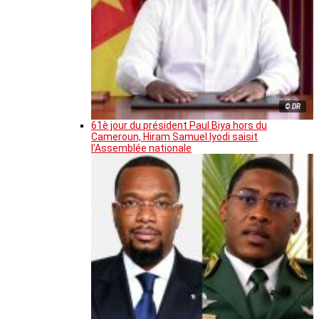
© DR
61è jour du président Paul Biya hors du
Cameroun, Hiram Samuel Iyodi saisit
l’Assemblée nationale