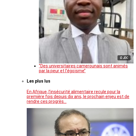
© JDC
‘’Des universitaires camerounais sont animés
par la peur et l’égoïsme’’
Les plus lus
En Afrique, l’insécurité alimentaire recule pour la
première fois depuis dix ans, le prochain enjeu est de
rendre ces progrès…