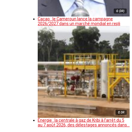
© (DR)
Cacao : le Cameroun lance la campagne
2026/2027 dans un marché mondial en repli
© DR
Énergie : la centrale à gaz de Kribi à l’arrêt du 5
au 7 août 2026, des délestages annoncés dans…