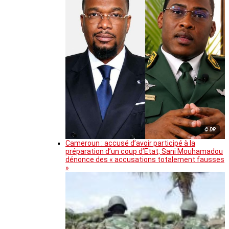
© DR
Cameroun : accusé d’avoir participé à la
préparation d’un coup d’Etat, Sani Mouhamadou
dénonce des « accusations totalement fausses
»