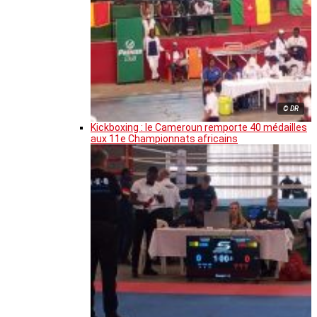
© DR
Kickboxing : le Cameroun remporte 40 médailles
aux 11e Championnats africains