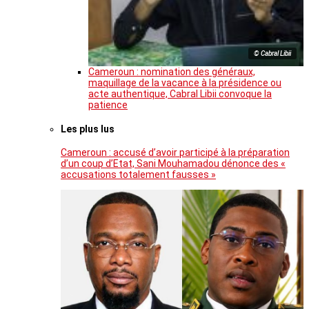
© Cabral Libii
Cameroun : nomination des généraux,
maquillage de la vacance à la présidence ou
acte authentique, Cabral Libii convoque la
patience
Les plus lus
Cameroun : accusé d’avoir participé à la préparation
d’un coup d’Etat, Sani Mouhamadou dénonce des «
accusations totalement fausses »