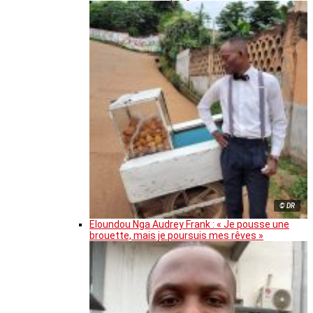
© DR
Eloundou Nga Audrey Frank : « Je pousse une
brouette, mais je poursuis mes rêves »