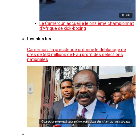
© JDC
Le Cameroun accueille le onzième championnat
d’Afrique de kick-boxing
Les plus lus
Cameroun : la présidence ordonne le déblocage de
près de 500 millions de F au profit des sélections
nationales
© Le gouvernement subventionne les clubs des championnats locaux