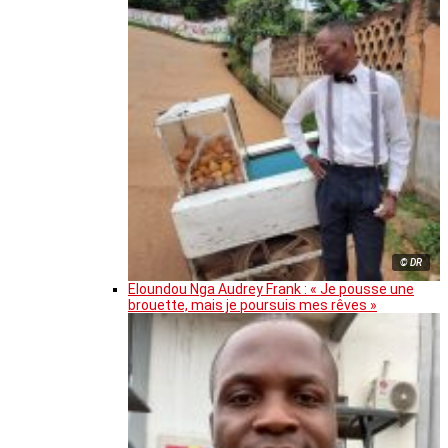
© DR
Eloundou Nga Audrey Frank : « Je pousse une
brouette, mais je poursuis mes rêves »