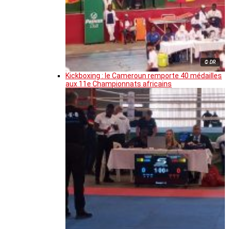
© DR
Kickboxing : le Cameroun remporte 40 médailles
aux 11e Championnats africains