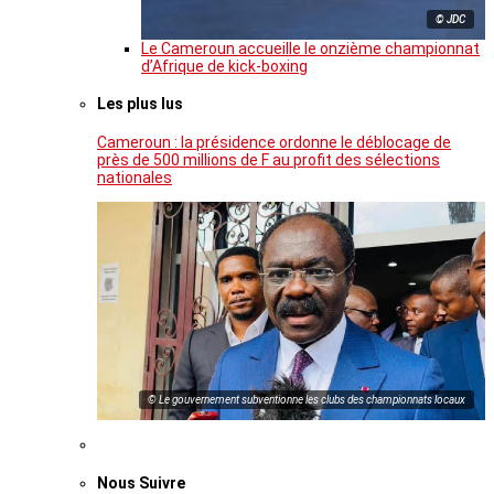
© JDC
Le Cameroun accueille le onzième championnat
d’Afrique de kick-boxing
Les plus lus
Cameroun : la présidence ordonne le déblocage de
près de 500 millions de F au profit des sélections
nationales
© Le gouvernement subventionne les clubs des championnats locaux
Nous Suivre