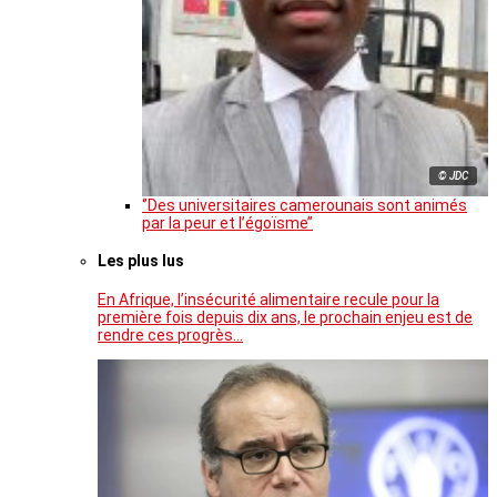
© JDC
‘’Des universitaires camerounais sont animés
par la peur et l’égoïsme’’
Les plus lus
En Afrique, l’insécurité alimentaire recule pour la
première fois depuis dix ans, le prochain enjeu est de
rendre ces progrès…