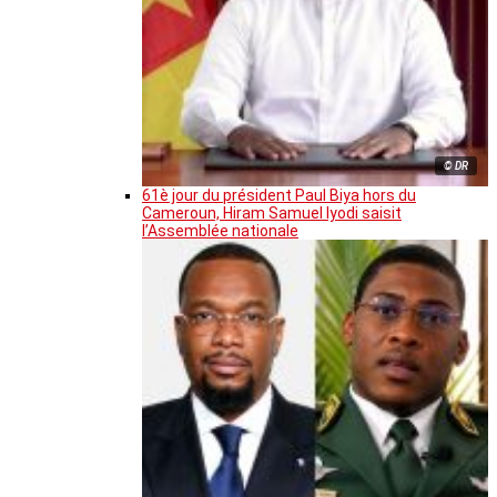
© DR
61è jour du président Paul Biya hors du
Cameroun, Hiram Samuel Iyodi saisit
l’Assemblée nationale