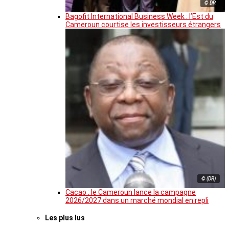
© DR
Bagofit International Business Week : l’Est du
Cameroun courtise les investisseurs étrangers
© (DR)
Cacao : le Cameroun lance la campagne
2026/2027 dans un marché mondial en repli
Les plus lus