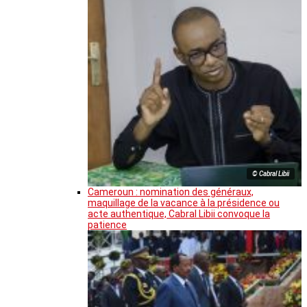
© Cabral Libii
Cameroun : nomination des généraux,
maquillage de la vacance à la présidence ou
acte authentique, Cabral Libii convoque la
patience