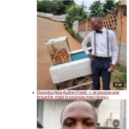
© DR
Eloundou Nga Audrey Frank : « Je pousse une
brouette, mais je poursuis mes rêves »