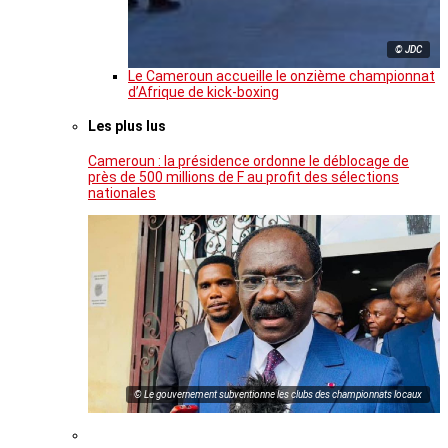
© JDC
Le Cameroun accueille le onzième championnat
d’Afrique de kick-boxing
Les plus lus
Cameroun : la présidence ordonne le déblocage de
près de 500 millions de F au profit des sélections
nationales
© Le gouvernement subventionne les clubs des championnats locaux