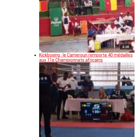
© DR
Kickboxing : le Cameroun remporte 40 médailles
aux 11e Championnats africains