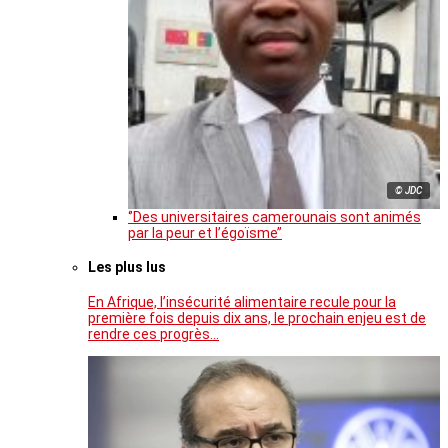
© JDC
‘’Des universitaires camerounais sont animés
par la peur et l’égoïsme’’
Les plus lus
En Afrique, l’insécurité alimentaire recule pour la
première fois depuis dix ans, le prochain enjeu est de
rendre ces progrès…