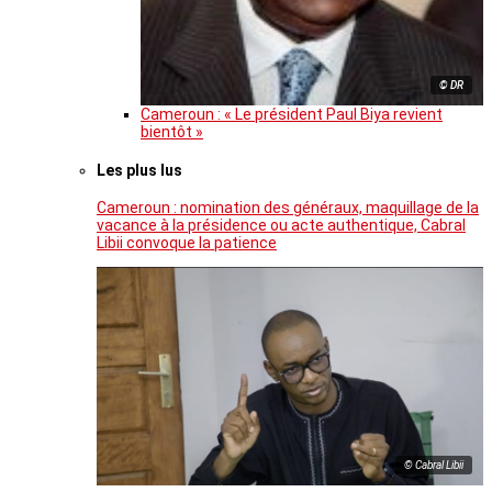
© DR
Cameroun : « Le président Paul Biya revient
bientôt »
Les plus lus
Cameroun : nomination des généraux, maquillage de la
vacance à la présidence ou acte authentique, Cabral
Libii convoque la patience
© Cabral Libii