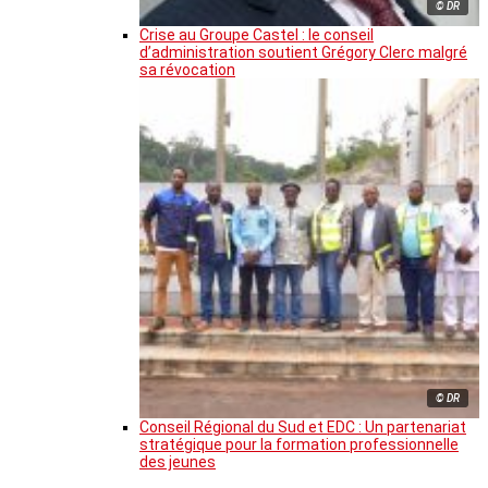
© DR
Crise au Groupe Castel : le conseil
d’administration soutient Grégory Clerc malgré
sa révocation
© DR
Conseil Régional du Sud et EDC : Un partenariat
stratégique pour la formation professionnelle
des jeunes