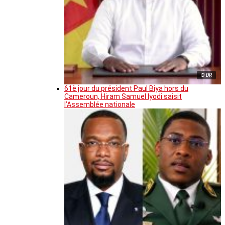
© DR
61è jour du président Paul Biya hors du
Cameroun, Hiram Samuel Iyodi saisit
l’Assemblée nationale