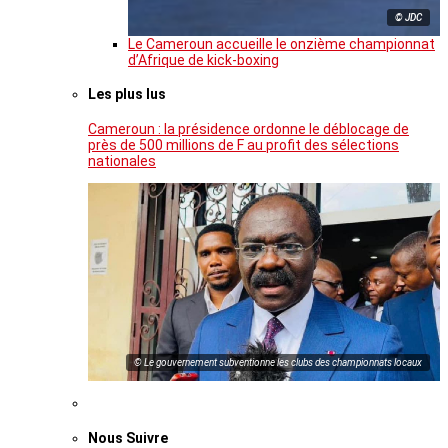
© JDC
Le Cameroun accueille le onzième championnat
d’Afrique de kick-boxing
Les plus lus
Cameroun : la présidence ordonne le déblocage de
près de 500 millions de F au profit des sélections
nationales
© Le gouvernement subventionne les clubs des championnats locaux
Nous Suivre