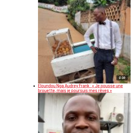
© DR
Eloundou Nga Audrey Frank : « Je pousse une
brouette, mais je poursuis mes rêves »