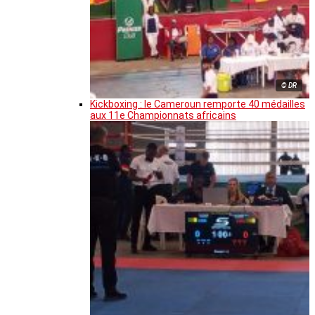
© DR
Kickboxing : le Cameroun remporte 40 médailles
aux 11e Championnats africains