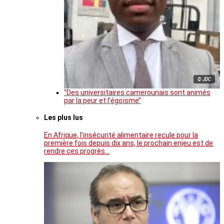
© JDC
‘’Des universitaires camerounais sont animés
par la peur et l’égoïsme’’
Les plus lus
En Afrique, l’insécurité alimentaire recule pour la
première fois depuis dix ans, le prochain enjeu est de
rendre ces progrès…