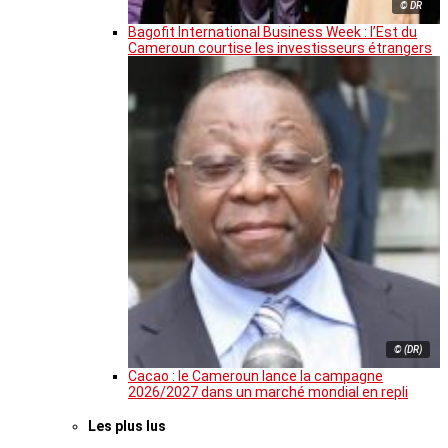
© DR
Bagofit International Business Week : l’Est du
Cameroun courtise les investisseurs étrangers
© (DR)
Cacao : le Cameroun lance la campagne
2026/2027 dans un marché mondial en repli
Les plus lus