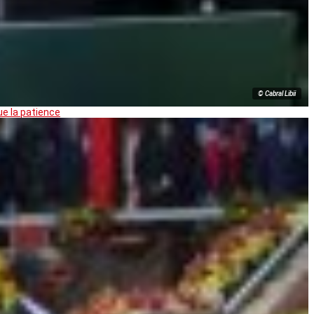
© Cabral Libii
ue la patience