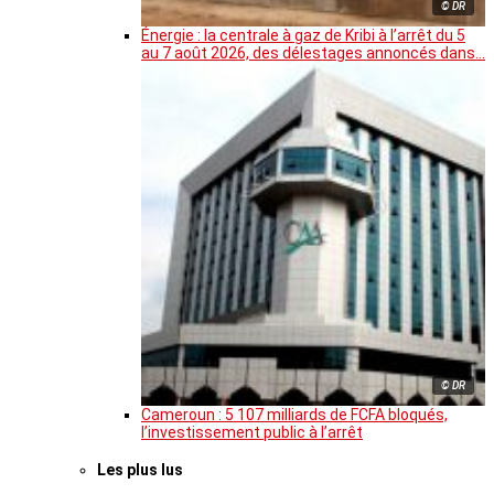
© DR
Énergie : la centrale à gaz de Kribi à l’arrêt du 5
au 7 août 2026, des délestages annoncés dans…
© DR
Cameroun : 5 107 milliards de FCFA bloqués,
l’investissement public à l’arrêt
Les plus lus