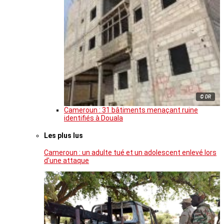
© DR
Cameroun : 31 bâtiments menaçant ruine
identifiés à Douala
Les plus lus
Cameroun : un adulte tué et un adolescent enlevé lors
d’une attaque