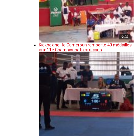
© DR
Kickboxing : le Cameroun remporte 40 médailles
aux 11e Championnats africains