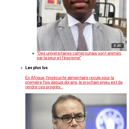
© JDC
‘’Des universitaires camerounais sont animés
par la peur et l’égoïsme’’
Les plus lus
En Afrique, l’insécurité alimentaire recule pour la
première fois depuis dix ans, le prochain enjeu est de
rendre ces progrès…