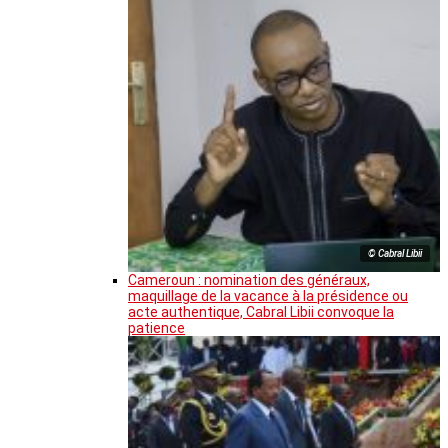
© Cabral Libii
Cameroun : nomination des généraux,
maquillage de la vacance à la présidence ou
acte authentique, Cabral Libii convoque la
patience