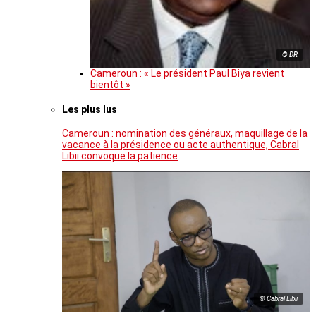
© DR
Cameroun : « Le président Paul Biya revient
bientôt »
Les plus lus
Cameroun : nomination des généraux, maquillage de la
vacance à la présidence ou acte authentique, Cabral
Libii convoque la patience
© Cabral Libii