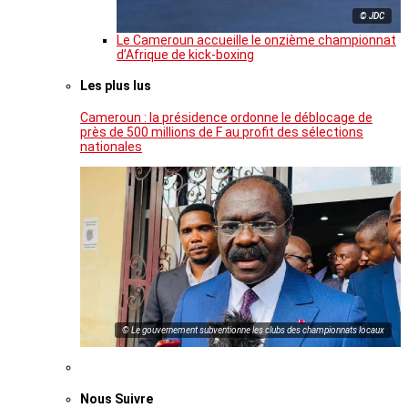
© JDC
Le Cameroun accueille le onzième championnat
d’Afrique de kick-boxing
Les plus lus
Cameroun : la présidence ordonne le déblocage de
près de 500 millions de F au profit des sélections
nationales
© Le gouvernement subventionne les clubs des championnats locaux
Nous Suivre