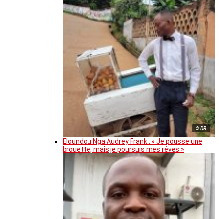
© DR
Eloundou Nga Audrey Frank : « Je pousse une
brouette, mais je poursuis mes rêves »