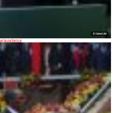
© Cabral Libii
ue la patience