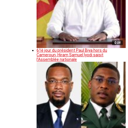
© DR
61è jour du président Paul Biya hors du
Cameroun, Hiram Samuel Iyodi saisit
l’Assemblée nationale