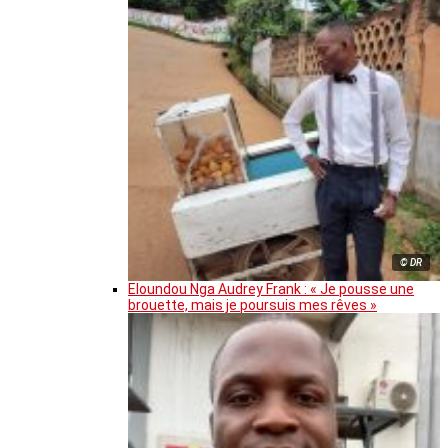
© DR
Eloundou Nga Audrey Frank : « Je pousse une
brouette, mais je poursuis mes rêves »