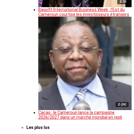
© DR
Bagofit International Business Week : l’Est du
Cameroun courtise les investisseurs étrangers
© (DR)
Cacao : le Cameroun lance la campagne
2026/2027 dans un marché mondial en repli
Les plus lus