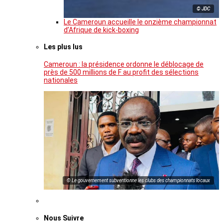
© JDC
Le Cameroun accueille le onzième championnat
d’Afrique de kick-boxing
Les plus lus
Cameroun : la présidence ordonne le déblocage de
près de 500 millions de F au profit des sélections
nationales
© Le gouvernement subventionne les clubs des championnats locaux
Nous Suivre