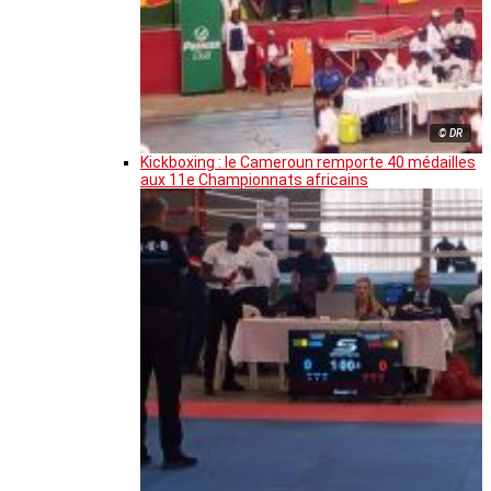
© DR
Kickboxing : le Cameroun remporte 40 médailles
aux 11e Championnats africains