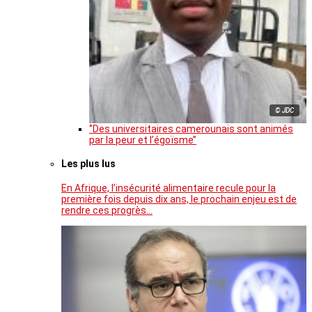
© JDC
‘’Des universitaires camerounais sont animés
par la peur et l’égoïsme’’
Les plus lus
En Afrique, l’insécurité alimentaire recule pour la
première fois depuis dix ans, le prochain enjeu est de
rendre ces progrès…