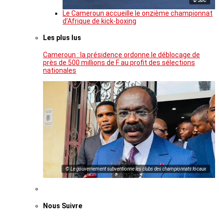
© JDC
Le Cameroun accueille le onzième championnat
d’Afrique de kick-boxing
Les plus lus
Cameroun : la présidence ordonne le déblocage de
près de 500 millions de F au profit des sélections
nationales
© Le gouvernement subventionne les clubs des championnats locaux
Nous Suivre