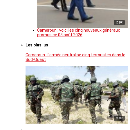
© DR
Cameroun : voici les cinq nouveaux généraux
promus ce 03 août 2026
Les plus lus
Cameroun : l’armée neutralise cinq terroristes dans le
Sud-Ouest
© DR