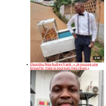
© DR
Eloundou Nga Audrey Frank : « Je pousse une
brouette, mais je poursuis mes rêves »