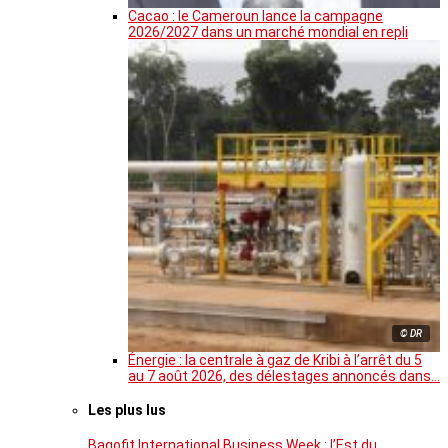
Cacao : le Cameroun lance la campagne
2026/2027 dans un marché mondial en repli
© DR
Énergie : la centrale à gaz de Kribi à l’arrêt du 5
au 7 août 2026, des délestages annoncés dans…
Les plus lus
Bagofit International Business Week : l’Est du