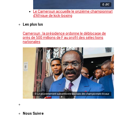
© JDC
Le Cameroun accueille le onzième championnat
d’Afrique de kick-boxing
Les plus lus
Cameroun : la présidence ordonne le déblocage de
près de 500 millions de F au profit des sélections
nationales
© Le gouvernement subventionne les clubs des championnats locaux
Nous Suivre