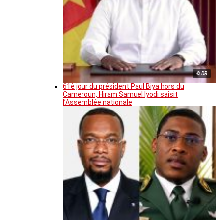
© DR
61è jour du président Paul Biya hors du
Cameroun, Hiram Samuel Iyodi saisit
l’Assemblée nationale