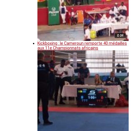
© DR
Kickboxing : le Cameroun remporte 40 médailles
aux 11e Championnats africains