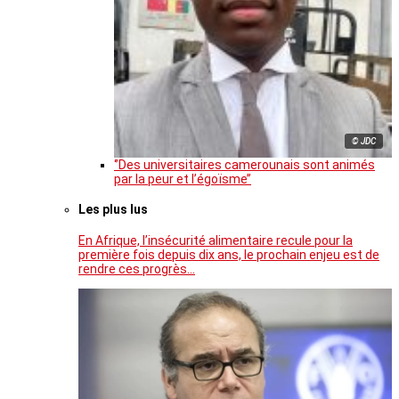
© JDC
‘’Des universitaires camerounais sont animés
par la peur et l’égoïsme’’
Les plus lus
En Afrique, l’insécurité alimentaire recule pour la
première fois depuis dix ans, le prochain enjeu est de
rendre ces progrès…