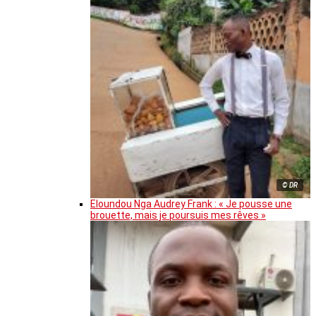
© DR
Eloundou Nga Audrey Frank : « Je pousse une
brouette, mais je poursuis mes rêves »