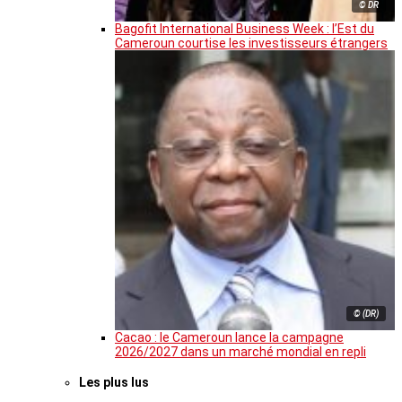
© DR
Bagofit International Business Week : l’Est du
Cameroun courtise les investisseurs étrangers
© (DR)
Cacao : le Cameroun lance la campagne
2026/2027 dans un marché mondial en repli
Les plus lus