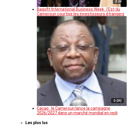
© DR
Bagofit International Business Week : l’Est du
Cameroun courtise les investisseurs étrangers
© (DR)
Cacao : le Cameroun lance la campagne
2026/2027 dans un marché mondial en repli
Les plus lus