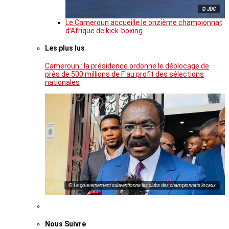
© JDC
Le Cameroun accueille le onzième championnat
d’Afrique de kick-boxing
Les plus lus
Cameroun : la présidence ordonne le déblocage de
près de 500 millions de F au profit des sélections
nationales
© Le gouvernement subventionne les clubs des championnats locaux
Nous Suivre