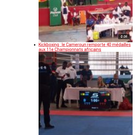
© DR
Kickboxing : le Cameroun remporte 40 médailles
aux 11e Championnats africains