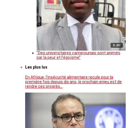
© JDC
‘’Des universitaires camerounais sont animés
par la peur et l’égoïsme’’
Les plus lus
En Afrique, l’insécurité alimentaire recule pour la
première fois depuis dix ans, le prochain enjeu est de
rendre ces progrès…