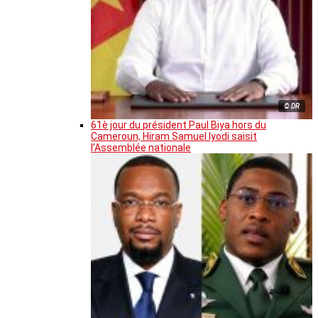
© DR
61è jour du président Paul Biya hors du
Cameroun, Hiram Samuel Iyodi saisit
l’Assemblée nationale