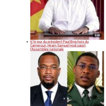
© DR
61è jour du président Paul Biya hors du
Cameroun, Hiram Samuel Iyodi saisit
l’Assemblée nationale