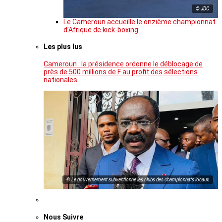
© JDC
Le Cameroun accueille le onzième championnat
d’Afrique de kick-boxing
Les plus lus
Cameroun : la présidence ordonne le déblocage de
près de 500 millions de F au profit des sélections
nationales
© Le gouvernement subventionne les clubs des championnats locaux
Nous Suivre