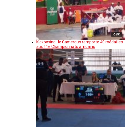
© DR
Kickboxing : le Cameroun remporte 40 médailles
aux 11e Championnats africains