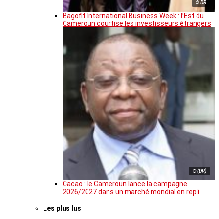
© DR
Bagofit International Business Week : l’Est du
Cameroun courtise les investisseurs étrangers
© (DR)
Cacao : le Cameroun lance la campagne
2026/2027 dans un marché mondial en repli
Les plus lus