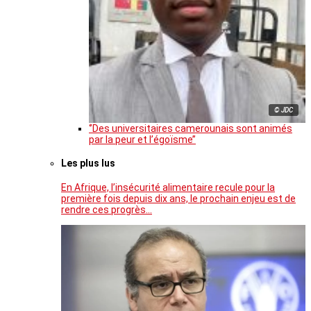
© JDC
‘’Des universitaires camerounais sont animés
par la peur et l’égoïsme’’
Les plus lus
En Afrique, l’insécurité alimentaire recule pour la
première fois depuis dix ans, le prochain enjeu est de
rendre ces progrès…