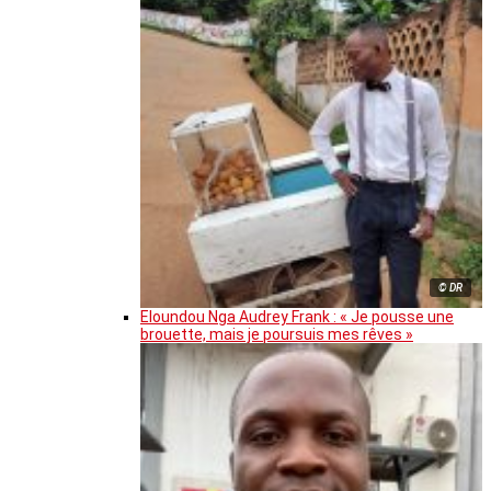
© DR
Eloundou Nga Audrey Frank : « Je pousse une
brouette, mais je poursuis mes rêves »