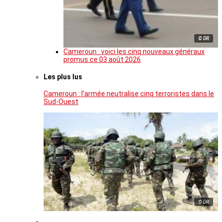
© DR
Cameroun : voici les cinq nouveaux généraux
promus ce 03 août 2026
Les plus lus
Cameroun : l’armée neutralise cinq terroristes dans le
Sud-Ouest
© DR