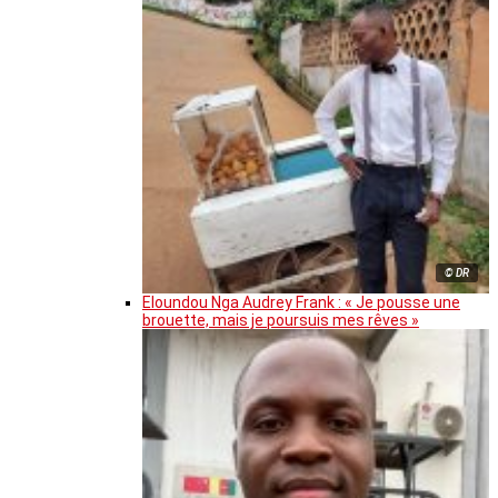
© DR
Eloundou Nga Audrey Frank : « Je pousse une
brouette, mais je poursuis mes rêves »