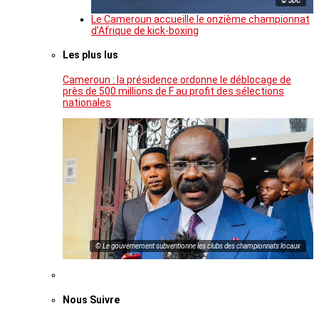
© JDC
Le Cameroun accueille le onzième championnat
d’Afrique de kick-boxing
Les plus lus
Cameroun : la présidence ordonne le déblocage de
près de 500 millions de F au profit des sélections
nationales
© Le gouvernement subventionne les clubs des championnats locaux
Nous Suivre