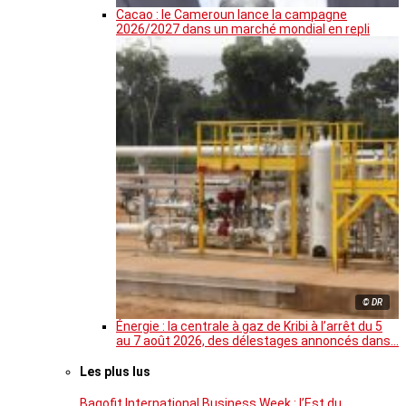
Cacao : le Cameroun lance la campagne
2026/2027 dans un marché mondial en repli
© DR
Énergie : la centrale à gaz de Kribi à l’arrêt du 5
au 7 août 2026, des délestages annoncés dans…
Les plus lus
Bagofit International Business Week : l’Est du