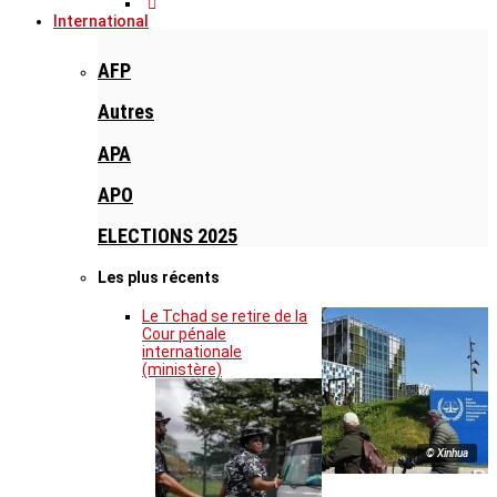
International
AFP
Autres
APA
APO
ELECTIONS 2025
Les plus récents
Le Tchad se retire de la
Cour pénale
internationale
(ministère)
© Xinhua