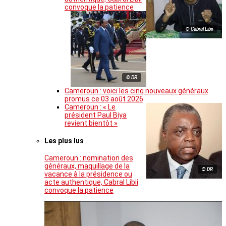
convoque la patience
© Cabral Libii
© DR
Cameroun : voici les cinq nouveaux généraux
promus ce 03 août 2026
Cameroun : « Le
président Paul Biya
revient bientôt »
Les plus lus
Cameroun : nomination des
généraux, maquillage de la
© DR
vacance à la présidence ou
acte authentique, Cabral Libii
convoque la patience