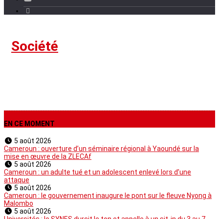
›
Société
EN CE MOMENT
5 août 2026
Cameroun : ouverture d’un séminaire régional à Yaoundé sur la
mise en œuvre de la ZLECAf
5 août 2026
Cameroun : un adulte tué et un adolescent enlevé lors d’une
attaque
5 août 2026
Cameroun : le gouvernement inaugure le pont sur le fleuve Nyong à
Malombo
5 août 2026
Universités : le SYNES durcit le ton et appelle à un sit-in du 3 au 7