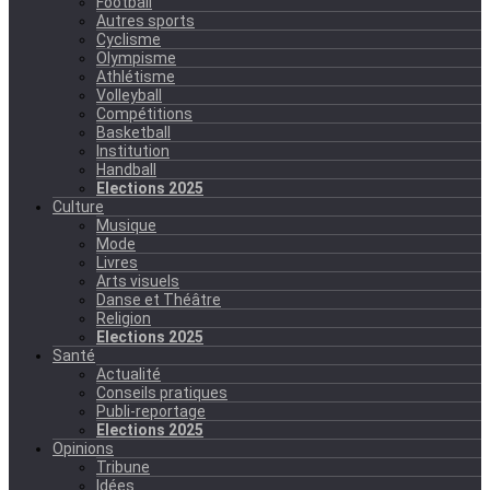
Football
Autres sports
Cyclisme
Olympisme
Athlétisme
Volleyball
Compétitions
Basketball
Institution
Handball
Elections 2025
Culture
Musique
Mode
Livres
Arts visuels
Danse et Théâtre
Religion
Elections 2025
Santé
Actualité
Conseils pratiques
Publi-reportage
Elections 2025
Opinions
Tribune
Idées