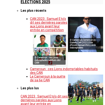
ELECTIONS 2025
Les plus récents
CAN 2023 : Samuel Eto’o
dit ses dernières paroles
aux Lions avant leur
entrée en compétition
© Cameroun,Cameroun vs
Guinée,CAN 2023,Côte
d’Ivoire,Samuel Eto’o,Lions
Indomptables
© Cameroun : ces Lions
indomptables habitués des
CAN
Cameroun : ces Lions indomptables habitués
des CAN
Le Cameroun à la quête
de sa 6e CAN
Les plus lus
CAN 2023 : Samuel Eto’o dit ses
dernières paroles aux Lions
avant leur entrée en