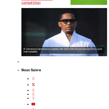
compétition
© Cameroun,Cameroun vs Guinée,CAN 2023,Côte d’Ivoire,Samuel Eto’o,Lions
Indomptables
Nous Suivre