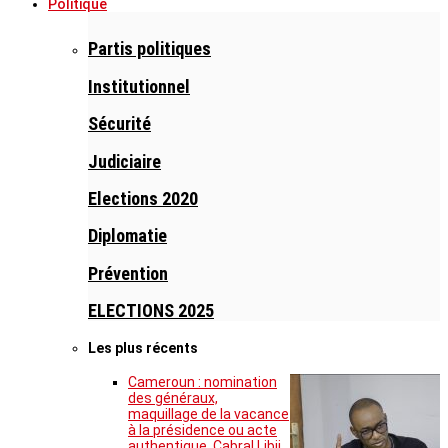
Politique
Partis politiques
Institutionnel
Sécurité
Judiciaire
Elections 2020
Diplomatie
Prévention
ELECTIONS 2025
Les plus récents
Cameroun : nomination
des généraux,
maquillage de la vacance
à la présidence ou acte
authentique, Cabral Libii