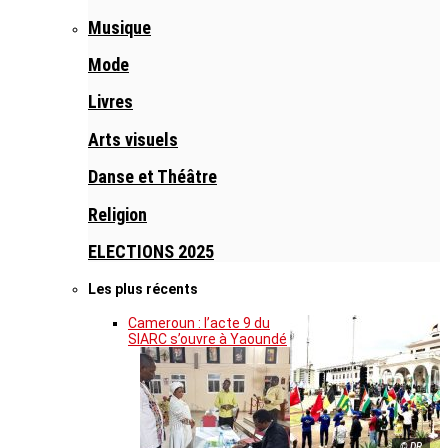
Musique
Mode
Livres
Arts visuels
Danse et Théâtre
Religion
ELECTIONS 2025
Les plus récents
Cameroun : l’acte 9 du
SIARC s’ouvre à Yaoundé
© DR