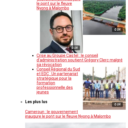
le pont sur le fleuve
Nyong à Malombo
© DR
© DR
Crise au Groupe Castel : le conseil
d’administration soutient Grégory Clerc malgré
sa révocation
Conseil Régional du Sud
et EDC : Un partenariat
stratégique pour la
formation
professionnelle des
jeunes
Les plus lus
© DR
Cameroun : le gouvernement
inaugure le pont sur le fleuve Nyong à Malombo