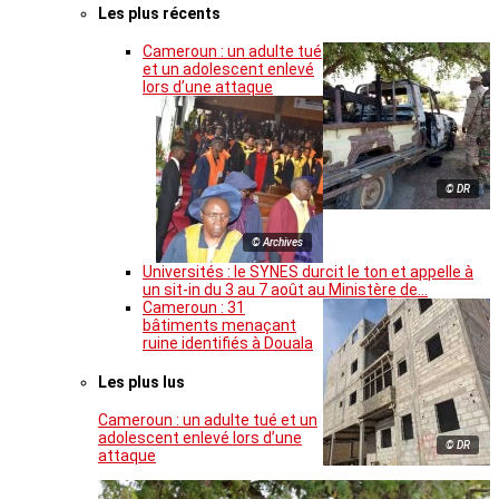
Les plus récents
Cameroun : un adulte tué
et un adolescent enlevé
lors d’une attaque
© DR
© Archives
Universités : le SYNES durcit le ton et appelle à
un sit-in du 3 au 7 août au Ministère de…
Cameroun : 31
bâtiments menaçant
ruine identifiés à Douala
Les plus lus
Cameroun : un adulte tué et un
adolescent enlevé lors d’une
© DR
attaque