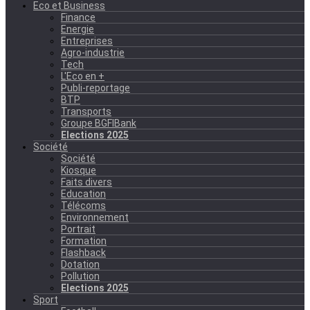
Eco et Business
Finance
Energie
Entreprises
Agro-industrie
Tech
L'Eco en +
Publi-reportage
BTP
Transports
Groupe BGFIBank
Elections 2025
Société
Société
Kiosque
Faits divers
Education
Télécoms
Environnement
Portrait
Formation
Flashback
Dotation
Pollution
Elections 2025
Sport