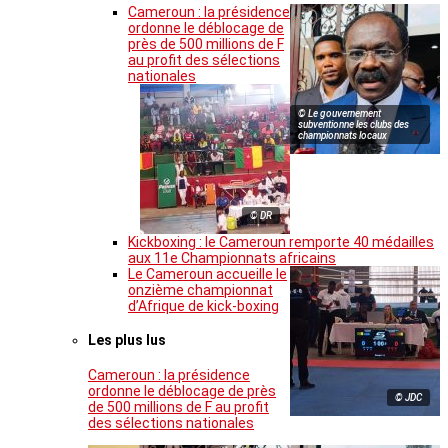
Cameroun : la présidence
ordonne le déblocage de
près de 500 millions de F
au profit des sélections
nationales
© Le gouvernement
subventionne les clubs des
championnats locaux
© DR
Kickboxing : le Cameroun remporte 40 médailles
aux 11e Championnats africains
Le Cameroun accueille le
onzième championnat
d’Afrique de kick-boxing
Les plus lus
Cameroun : la présidence
ordonne le déblocage de près
© JDC
de 500 millions de F au profit
des sélections nationales