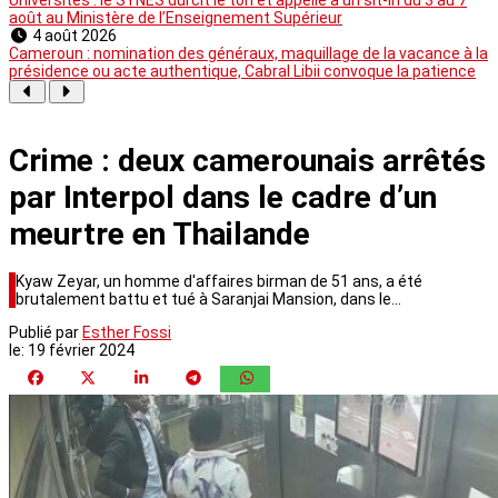
août au Ministère de l’Enseignement Supérieur
4 août 2026
Cameroun : nomination des généraux, maquillage de la vacance à la
présidence ou acte authentique, Cabral Libii convoque la patience
Crime : deux camerounais arrêtés
par Interpol dans le cadre d’un
meurtre en Thailande
Kyaw Zeyar, un homme d'affaires birman de 51 ans, a été
brutalement battu et tué à Saranjai Mansion, dans le…
Publié par
Esther Fossi
le:
19 février 2024