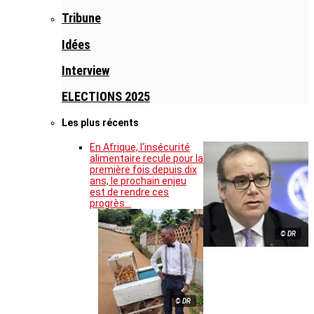
Tribune
Idées
Interview
ELECTIONS 2025
Les plus récents
En Afrique, l’insécurité
alimentaire recule pour la
première fois depuis dix
ans, le prochain enjeu
est de rendre ces
progrès…
© DR
© DR