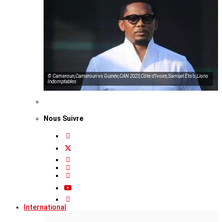
© Cameroun,Cameroun vs Guinée,CAN 2023,Côte d’Ivoire,Samuel Eto’o,Lions
Indomptables
Nous Suivre
International