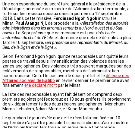
Une correspondance du secrétaire général à la présidence de la
République, adressée au ministre de l’Administration territoriale, a
fuité sur les réseaux sociaux dans la journée du 12 septembre
2018. Dans cette missive,
Ferdinand Ngoh Ngoh
instruit le
Minat,
Paul Atanga Nji,
de procéder à la
«réinstallation des autorités
administratives dans les arrondissements du Nord-ouest et du Sud-
ouest»
. Le Sgpr précise que ce message est une
«très haute
instruction du chef de l’État»
, et demande que cela se déroule au plus
tard le 10 septembre,
«en présence des représentants du Mindef, du
Sed, de la Dgsn et de la Dgre »
.
Selon Ferdinand Ngoh Ngoh, quinze responsables ont quitté leurs
postes de travail depuis l’intensification des violences dans les
zones anglophones. Des violences très souvent marquées par des
enlèvements de responsables, membres de l’administration
camerounaise. Ce fut le cas avec le sous-préfet et le
délégué des
Affaires sociales de Batibo
en février dernier. Le premier cité avait
finalement
été déclaré mort
par le Minat.
La liste des responsables ayant fait désertion comprend deux
premiers adjoints préfectoraux et 13 sous-préfets. Ils proviennent
de six départements des deux régions anglophones : Menchum,
Momo, Lebialem, Ndian, Meme, et Kupe-Manenguba.
Le quotidien Le jour révèle que cette réinstallation fixée au 10
septembre n’a pu être possible. Le journal indique qu’au ministère
de l’Administration territoriale, on argue que la Conférence
semestrielle des gouverneurs de Régions
« a fait qu’on ne puisse pas