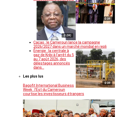
© DR
© (DR)
Cacao : le Cameroun lance la campagne
2026/2027 dans un marché mondial en repli
Énergie : la centrale à
gaz de Kribi à l’arrêt du 5
au 7 août 2026, des
délestages annoncés
dans…
Les plus lus
© DR
Bagofit International Business
Week : l’Est du Cameroun
courtise les investisseurs étrangers