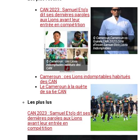
CAN 2023 : Samuel Eto’o
dit ses dernières paroles
aux Lions avant leur
entrée en compétition
© Cameroun,Cameroun vs
Guinée,CAN 2023,Côte
d’Ivoire,Samuel Eto’o,Lions
Indomptables
© Cameroun : ces Lions
indomptables habitués des
CAN
Cameroun : ces Lions indomptables habitués
des CAN
Le Cameroun à la quête
de sa 6e CAN
Les plus lus
CAN 2023 : Samuel Eto’o dit ses
dernières paroles aux Lions
avant leur entrée en
compétition