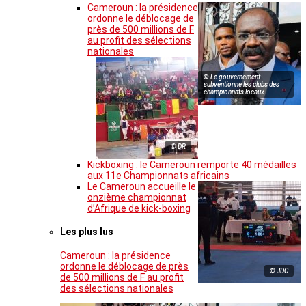
Cameroun : la présidence
ordonne le déblocage de
près de 500 millions de F
au profit des sélections
nationales
© Le gouvernement
subventionne les clubs des
championnats locaux
© DR
Kickboxing : le Cameroun remporte 40 médailles
aux 11e Championnats africains
Le Cameroun accueille le
onzième championnat
d’Afrique de kick-boxing
Les plus lus
Cameroun : la présidence
ordonne le déblocage de près
© JDC
de 500 millions de F au profit
des sélections nationales