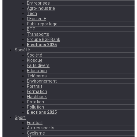
Entreprises
Agro-industrie
Tech
L'Eco en +
Publi-reportage
BTP
Transports
Groupe BGFIBank
Elections 2025
Société
Société
Kiosque
Faits divers
Education
Télécoms
Environnement
Portrait
Formation
Flashback
Dotation
Pollution
Elections 2025
Sport
Football
Autres sports
Cyclisme