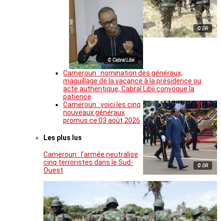
© DR
© Cabral Libii
Cameroun : nomination des généraux,
maquillage de la vacance à la présidence ou
acte authentique, Cabral Libii convoque la
patience
Cameroun : voici les cinq
nouveaux généraux
promus ce 03 août 2026
Les plus lus
Cameroun : l’armée neutralise
cinq terroristes dans le Sud-
© DR
Ouest