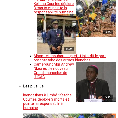
Ketcha Courtès déplore
3 morts et pointe la
responsabilité humaine
© DR
© DR
Mbam-et-Inoubou : le préfet interdit le port
ostentatoire des armes blanches
Cameroun : Mgr Andrew
Nkea est le nouveau
Grand chancelier de
l’UCAC
Les plus lus
Inondations à Limbé : Ketcha
© DR
Courtès déplore 3 morts et
pointe la responsabilité
humaine