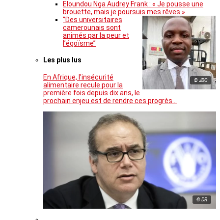
Eloundou Nga Audrey Frank : « Je pousse une
brouette, mais je poursuis mes rêves »
‘’Des universitaires
camerounais sont
animés par la peur et
l’égoïsme’’
Les plus lus
En Afrique, l’insécurité
© JDC
alimentaire recule pour la
première fois depuis dix ans, le
prochain enjeu est de rendre ces progrès…
© DR