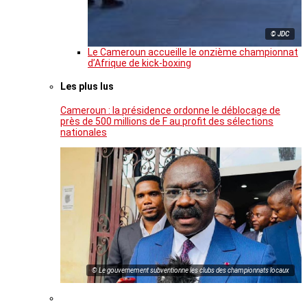
© JDC
Le Cameroun accueille le onzième championnat
d’Afrique de kick-boxing
Les plus lus
Cameroun : la présidence ordonne le déblocage de
près de 500 millions de F au profit des sélections
nationales
© Le gouvernement subventionne les clubs des championnats locaux