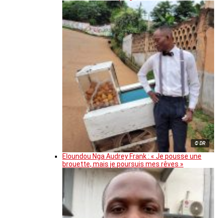
© DR
Eloundou Nga Audrey Frank : « Je pousse une
brouette, mais je poursuis mes rêves »