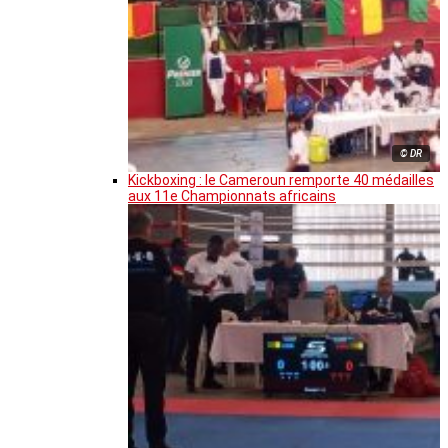
© DR
Kickboxing : le Cameroun remporte 40 médailles
aux 11e Championnats africains