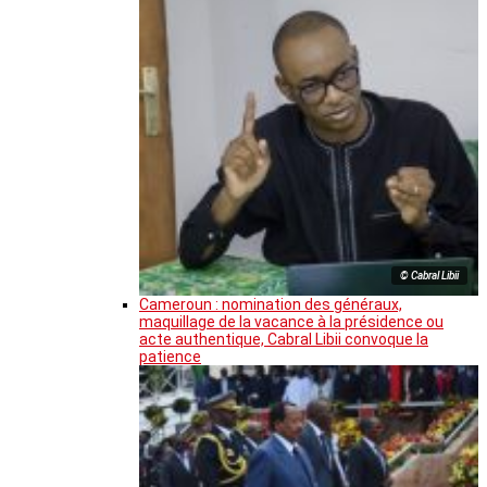
© Cabral Libii
Cameroun : nomination des généraux,
maquillage de la vacance à la présidence ou
acte authentique, Cabral Libii convoque la
patience