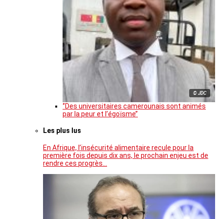
© JDC
‘’Des universitaires camerounais sont animés
par la peur et l’égoïsme’’
Les plus lus
En Afrique, l’insécurité alimentaire recule pour la
première fois depuis dix ans, le prochain enjeu est de
rendre ces progrès…