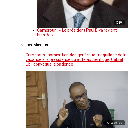
© DR
Cameroun : « Le président Paul Biya revient
bientôt »
Les plus lus
Cameroun : nomination des généraux, maquillage de la
vacance à la présidence ou acte authentique, Cabral
Libii convoque la patience
© Cabral Libii