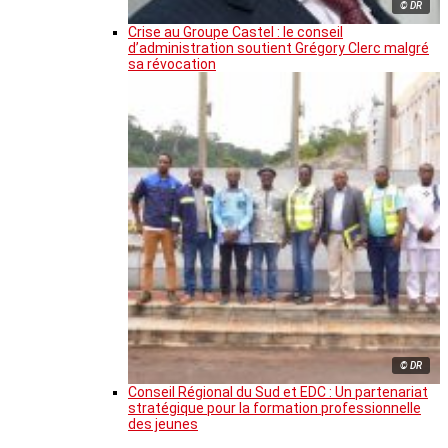
© DR
Crise au Groupe Castel : le conseil
d’administration soutient Grégory Clerc malgré
sa révocation
© DR
Conseil Régional du Sud et EDC : Un partenariat
stratégique pour la formation professionnelle
des jeunes