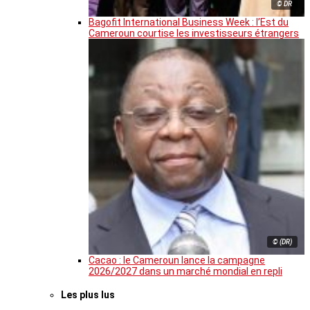
© DR
Bagofit International Business Week : l’Est du
Cameroun courtise les investisseurs étrangers
© (DR)
Cacao : le Cameroun lance la campagne
2026/2027 dans un marché mondial en repli
Les plus lus