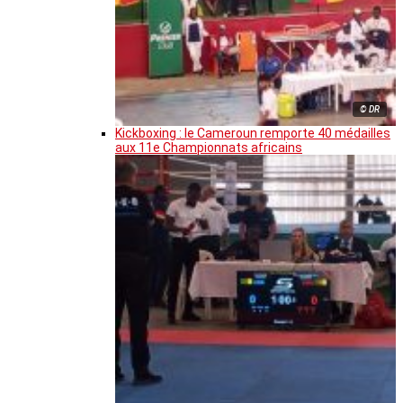
© DR
Kickboxing : le Cameroun remporte 40 médailles
aux 11e Championnats africains