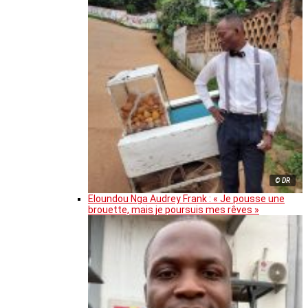
© DR
Eloundou Nga Audrey Frank : « Je pousse une
brouette, mais je poursuis mes rêves »