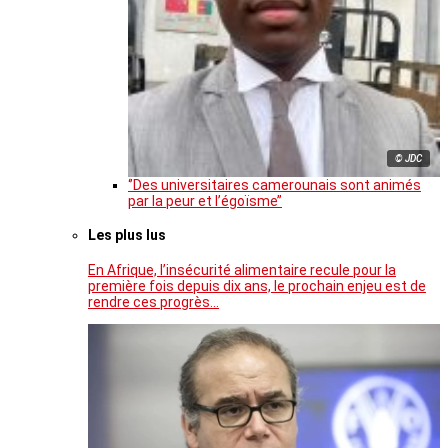
© JDC
‘’Des universitaires camerounais sont animés
par la peur et l’égoïsme’’
Les plus lus
En Afrique, l’insécurité alimentaire recule pour la
première fois depuis dix ans, le prochain enjeu est de
rendre ces progrès…