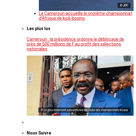
© JDC
Le Cameroun accueille le onzième championnat
d’Afrique de kick-boxing
Les plus lus
Cameroun : la présidence ordonne le déblocage de
près de 500 millions de F au profit des sélections
nationales
© Le gouvernement subventionne les clubs des championnats locaux
Nous Suivre