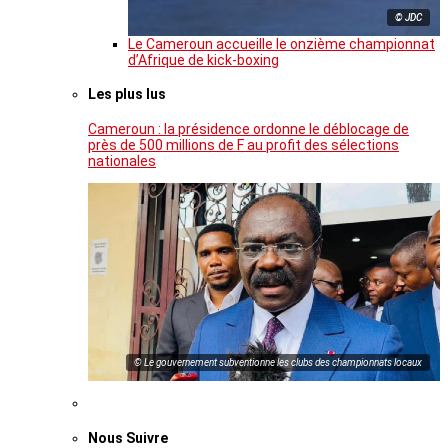
© JDC
Le Cameroun accueille le onzième championnat
d’Afrique de kick-boxing
Les plus lus
Cameroun : la présidence ordonne le déblocage de
près de 500 millions de F au profit des sélections
nationales
© Le gouvernement subventionne les clubs des championnats locaux
Nous Suivre