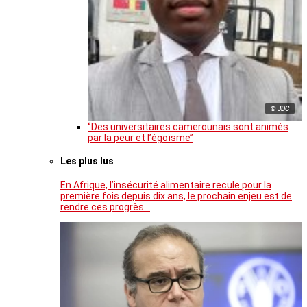
© JDC
‘’Des universitaires camerounais sont animés
par la peur et l’égoïsme’’
Les plus lus
En Afrique, l’insécurité alimentaire recule pour la
première fois depuis dix ans, le prochain enjeu est de
rendre ces progrès…