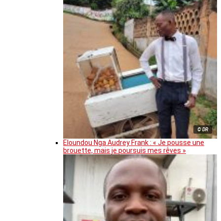
© DR
Eloundou Nga Audrey Frank : « Je pousse une
brouette, mais je poursuis mes rêves »