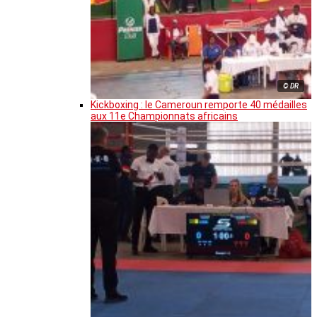
© DR
Kickboxing : le Cameroun remporte 40 médailles
aux 11e Championnats africains