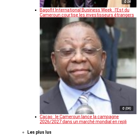
© DR
Bagofit International Business Week : l’Est du
Cameroun courtise les investisseurs étrangers
© (DR)
Cacao : le Cameroun lance la campagne
2026/2027 dans un marché mondial en repli
Les plus lus