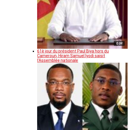
© DR
61è jour du président Paul Biya hors du
Cameroun, Hiram Samuel Iyodi saisit
l’Assemblée nationale