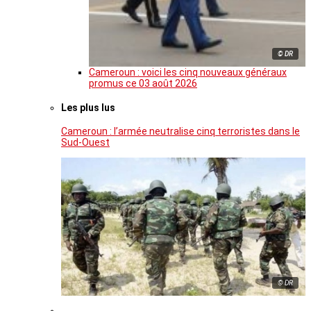
© DR
Cameroun : voici les cinq nouveaux généraux
promus ce 03 août 2026
Les plus lus
Cameroun : l’armée neutralise cinq terroristes dans le
Sud-Ouest
© DR