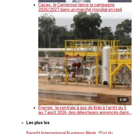
Cacao : le Cameroun lance la campagne
2026/2027 dans un marché mondial en repli
© DR
Énergie : la centrale à gaz de Kribi à l’arrêt du 5
au 7 août 2026, des délestages annoncés dans…
Les plus lus
Bagofit International Business Week : l’Est du