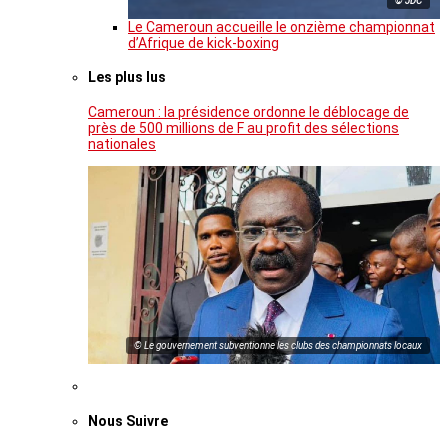
© JDC
Le Cameroun accueille le onzième championnat
d’Afrique de kick-boxing
Les plus lus
Cameroun : la présidence ordonne le déblocage de
près de 500 millions de F au profit des sélections
nationales
© Le gouvernement subventionne les clubs des championnats locaux
Nous Suivre