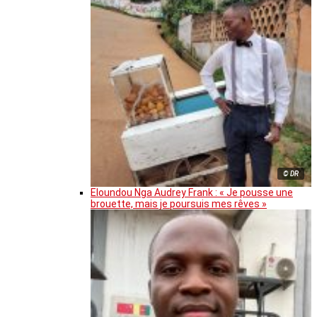
© DR
Eloundou Nga Audrey Frank : « Je pousse une
brouette, mais je poursuis mes rêves »