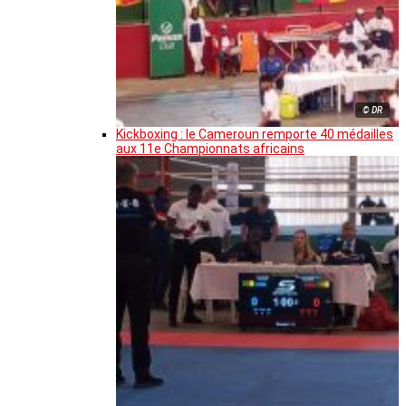
© DR
Kickboxing : le Cameroun remporte 40 médailles
aux 11e Championnats africains