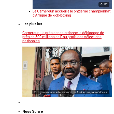
© JDC
Le Cameroun accueille le onzième championnat
d’Afrique de kick-boxing
Les plus lus
Cameroun : la présidence ordonne le déblocage de
près de 500 millions de F au profit des sélections
nationales
© Le gouvernement subventionne les clubs des championnats locaux
Nous Suivre