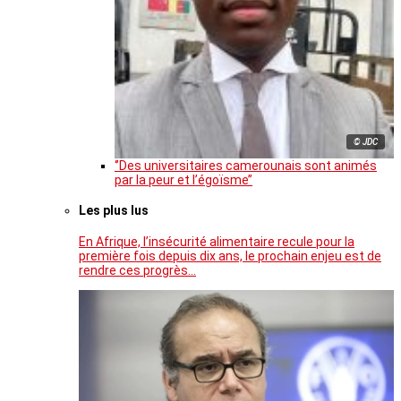
© JDC
‘’Des universitaires camerounais sont animés
par la peur et l’égoïsme’’
Les plus lus
En Afrique, l’insécurité alimentaire recule pour la
première fois depuis dix ans, le prochain enjeu est de
rendre ces progrès…