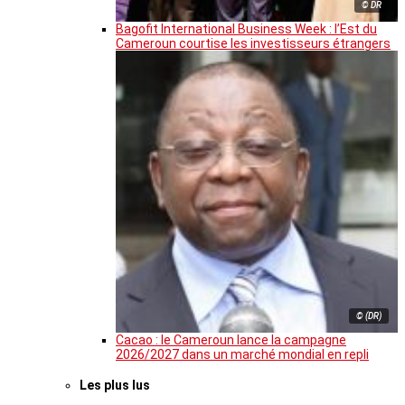
© DR
Bagofit International Business Week : l’Est du
Cameroun courtise les investisseurs étrangers
© (DR)
Cacao : le Cameroun lance la campagne
2026/2027 dans un marché mondial en repli
Les plus lus