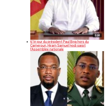
© DR
61è jour du président Paul Biya hors du
Cameroun, Hiram Samuel Iyodi saisit
l’Assemblée nationale