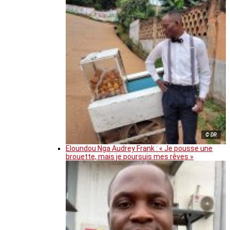
© DR
Eloundou Nga Audrey Frank : « Je pousse une
brouette, mais je poursuis mes rêves »