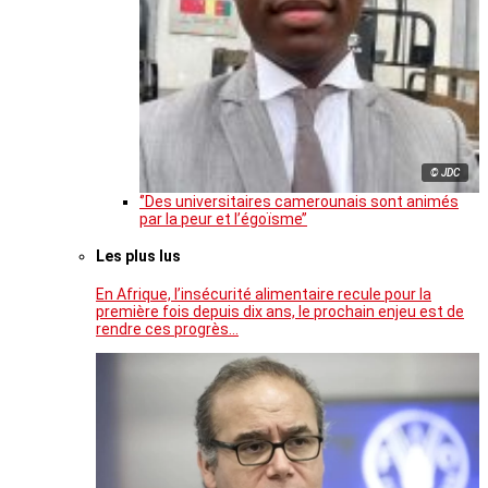
© JDC
‘’Des universitaires camerounais sont animés
par la peur et l’égoïsme’’
Les plus lus
En Afrique, l’insécurité alimentaire recule pour la
première fois depuis dix ans, le prochain enjeu est de
rendre ces progrès…