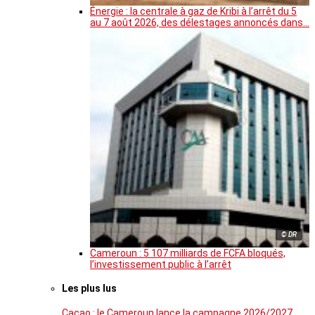
Énergie : la centrale à gaz de Kribi à l’arrêt du 5
au 7 août 2026, des délestages annoncés dans…
© DR
Cameroun : 5 107 milliards de FCFA bloqués,
l’investissement public à l’arrêt
Les plus lus
Cacao : le Cameroun lance la campagne 2026/2027