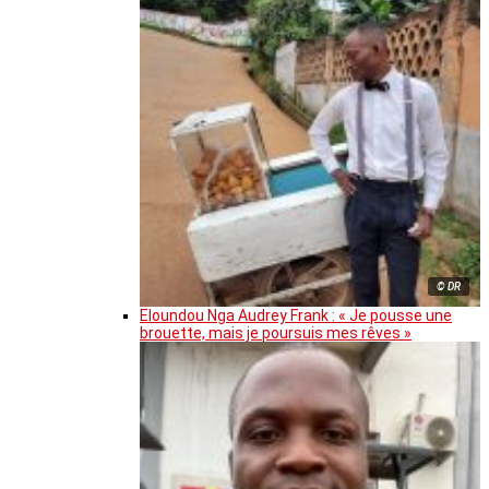
© DR
Eloundou Nga Audrey Frank : « Je pousse une
brouette, mais je poursuis mes rêves »