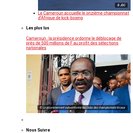
© JDC
Le Cameroun accueille le onzième championnat
d’Afrique de kick-boxing
Les plus lus
Cameroun : la présidence ordonne le déblocage de
près de 500 millions de F au profit des sélections
nationales
© Le gouvernement subventionne les clubs des championnats locaux
Nous Suivre