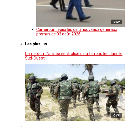
© DR
Cameroun : voici les cinq nouveaux généraux
promus ce 03 août 2026
Les plus lus
Cameroun : l’armée neutralise cinq terroristes dans le
Sud-Ouest
© DR