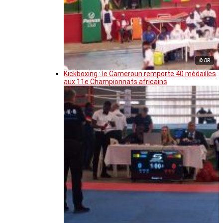
© DR
Kickboxing : le Cameroun remporte 40 médailles
aux 11e Championnats africains