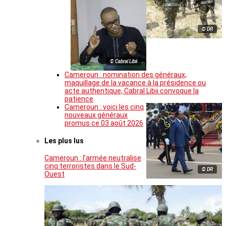
© DR
© Cabral Libii
Cameroun : nomination des généraux,
maquillage de la vacance à la présidence ou
acte authentique, Cabral Libii convoque la
patience
Cameroun : voici les cinq
nouveaux généraux
promus ce 03 août 2026
Les plus lus
Cameroun : l’armée neutralise
cinq terroristes dans le Sud-
© DR
Ouest