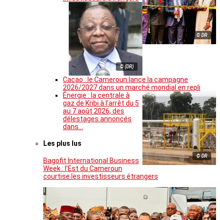
© DR
© (DR)
Cacao : le Cameroun lance la campagne
2026/2027 dans un marché mondial en repli
Énergie : la centrale à
gaz de Kribi à l’arrêt du 5
au 7 août 2026, des
délestages annoncés
dans…
Les plus lus
© DR
Bagofit International Business
Week : l’Est du Cameroun
courtise les investisseurs étrangers