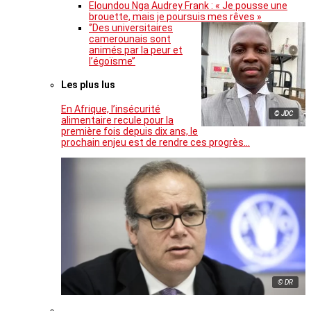
Eloundou Nga Audrey Frank : « Je pousse une
brouette, mais je poursuis mes rêves »
‘’Des universitaires
camerounais sont
animés par la peur et
l’égoïsme’’
Les plus lus
En Afrique, l’insécurité
© JDC
alimentaire recule pour la
première fois depuis dix ans, le
prochain enjeu est de rendre ces progrès…
© DR