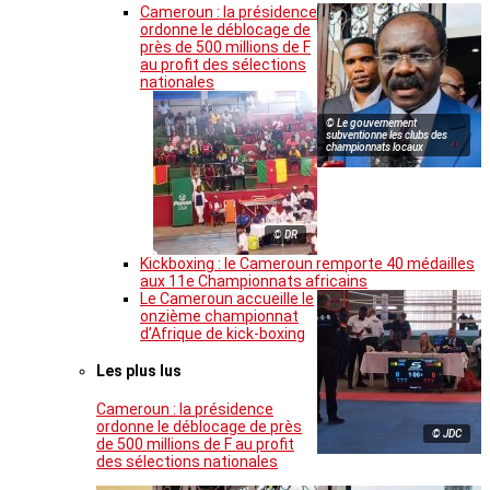
Cameroun : la présidence
ordonne le déblocage de
près de 500 millions de F
au profit des sélections
nationales
© Le gouvernement
subventionne les clubs des
championnats locaux
© DR
Kickboxing : le Cameroun remporte 40 médailles
aux 11e Championnats africains
Le Cameroun accueille le
onzième championnat
d’Afrique de kick-boxing
Les plus lus
Cameroun : la présidence
ordonne le déblocage de près
© JDC
de 500 millions de F au profit
des sélections nationales