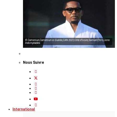
© Cameroun,Cameroun vs Guinée,CAN 2023,Côte d’Ivoire,Samuel Eto’o,Lions
Indomptables
Nous Suivre
International