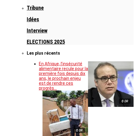
Tribune
Idées
Interview
ELECTIONS 2025
Les plus récents
En Afrique, l’insécurité
alimentaire recule pour la
première fois depuis dix
ans, le prochain enjeu
est de rendre ces
progrès…
© DR
© DR