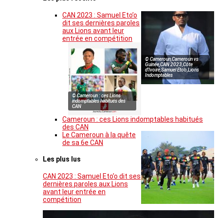
CAN 2023 : Samuel Eto’o
dit ses dernières paroles
aux Lions avant leur
entrée en compétition
© Cameroun,Cameroun vs
Guinée,CAN 2023,Côte
d’Ivoire,Samuel Eto’o,Lions
Indomptables
© Cameroun : ces Lions
indomptables habitués des
CAN
Cameroun : ces Lions indomptables habitués
des CAN
Le Cameroun à la quête
de sa 6e CAN
Les plus lus
CAN 2023 : Samuel Eto’o dit ses
dernières paroles aux Lions
avant leur entrée en
compétition