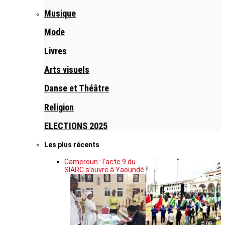
Musique
Mode
Livres
Arts visuels
Danse et Théâtre
Religion
ELECTIONS 2025
Les plus récents
Cameroun : l’acte 9 du
SIARC s’ouvre à Yaoundé
© DR