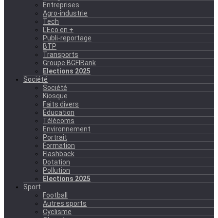
Entreprises
Agro-industrie
Tech
L'Eco en +
Publi-reportage
BTP
Transports
Groupe BGFIBank
Elections 2025
Société
Société
Kiosque
Faits divers
Education
Télécoms
Environnement
Portrait
Formation
Flashback
Dotation
Pollution
Elections 2025
Sport
Football
Autres sports
Cyclisme