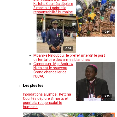
Ketcha Courtès déplore
3 morts et pointe la
responsabilité humaine
© DR
© DR
Mbam-et-Inoubou : le préfet interdit le port
ostentatoire des armes blanches
Cameroun : Mgr Andrew
Nkea est le nouveau
Grand chancelier de
l’UCAC
Les plus lus
Inondations à Limbé : Ketcha
© DR
Courtès déplore 3 morts et
pointe la responsabilité
humaine