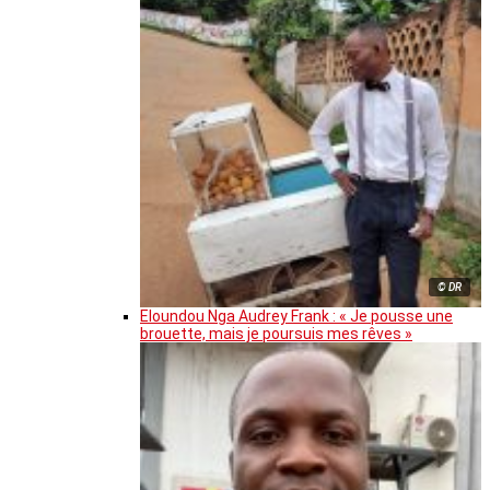
© DR
Eloundou Nga Audrey Frank : « Je pousse une
brouette, mais je poursuis mes rêves »