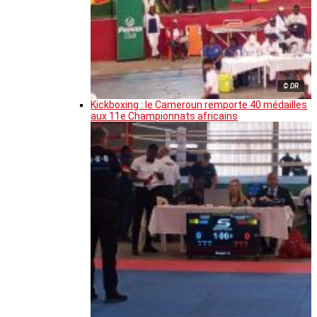
© DR
Kickboxing : le Cameroun remporte 40 médailles
aux 11e Championnats africains