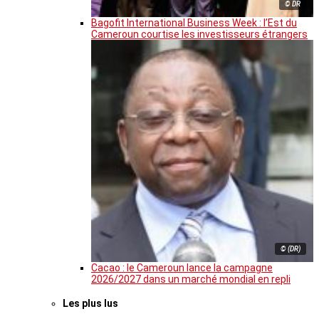
© DR
Bagofit International Business Week : l’Est du
Cameroun courtise les investisseurs étrangers
© (DR)
Cacao : le Cameroun lance la campagne
2026/2027 dans un marché mondial en repli
Les plus lus