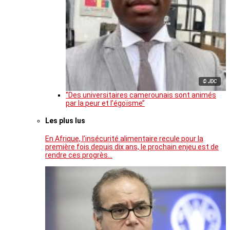
© JDC
‘’Des universitaires camerounais sont animés
par la peur et l’égoïsme’’
Les plus lus
En Afrique, l’insécurité alimentaire recule pour la
première fois depuis dix ans, le prochain enjeu est de
rendre ces progrès…