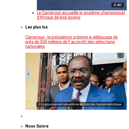
© JDC
Le Cameroun accueille le onzième championnat
d’Afrique de kick-boxing
Les plus lus
Cameroun : la présidence ordonne le déblocage de
près de 500 millions de F au profit des sélections
nationales
© Le gouvernement subventionne les clubs des championnats locaux
Nous Suivre