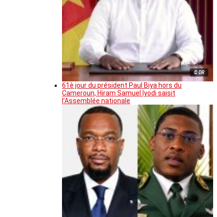
© DR
61è jour du président Paul Biya hors du
Cameroun, Hiram Samuel Iyodi saisit
l’Assemblée nationale