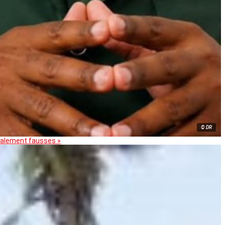
© DR
otalement fausses »