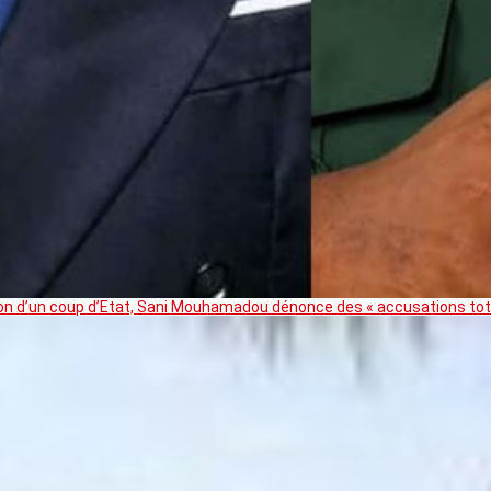
ation d’un coup d’Etat, Sani Mouhamadou dénonce des « accusations t