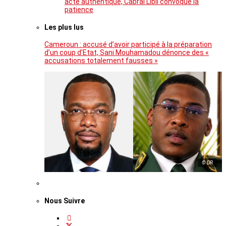
acte authentique, Cabral Libii convoque la
patience
Les plus lus
Cameroun : accusé d’avoir participé à la préparation
d’un coup d’Etat, Sani Mouhamadou dénonce des «
accusations totalement fausses »
© DR
Nous Suivre