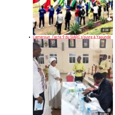
© DR
Cameroun : l’acte 9 du SIARC s’ouvre à Yaoundé
© (JDC)