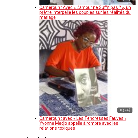
Cameroun : Avec « L’amour ne Suffit pas ? », un
prêtre interpelle les couples sur les réalités du
mariage
© (JDC)
Cameroun : avec « Les Tendresses Fauves »,
Yvonne Medjo appelle à rompre avec les
relations toxiques