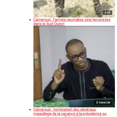
© DR
Cameroun : l’armée neutralise cinq terroristes
dans le Sud-Ouest
© Cabral Libii
Cameroun : nomination des généraux,
maquillage de la vacance à la présidence ou