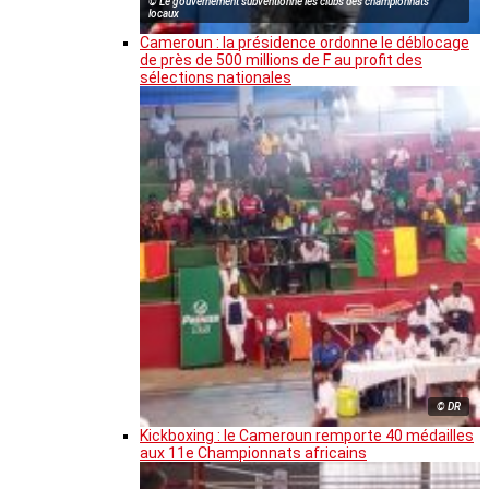
© Le gouvernement subventionne les clubs des championnats
locaux
Cameroun : la présidence ordonne le déblocage
de près de 500 millions de F au profit des
sélections nationales
© DR
Kickboxing : le Cameroun remporte 40 médailles
aux 11e Championnats africains