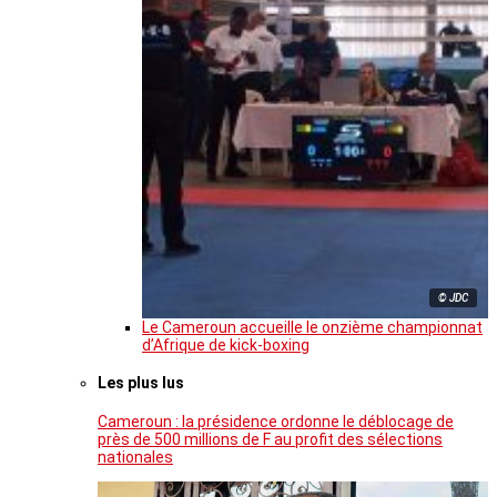
© JDC
Le Cameroun accueille le onzième championnat
d’Afrique de kick-boxing
Les plus lus
Cameroun : la présidence ordonne le déblocage de
près de 500 millions de F au profit des sélections
nationales