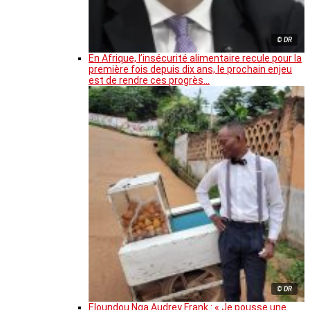
© DR
En Afrique, l’insécurité alimentaire recule pour la
première fois depuis dix ans, le prochain enjeu
est de rendre ces progrès…
© DR
Eloundou Nga Audrey Frank : « Je pousse une