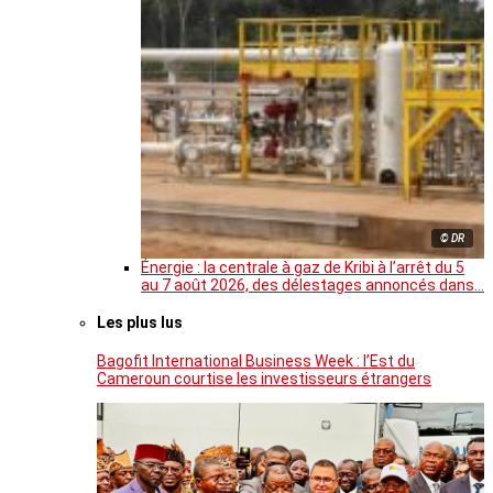
© DR
Énergie : la centrale à gaz de Kribi à l’arrêt du 5
au 7 août 2026, des délestages annoncés dans…
Les plus lus
Bagofit International Business Week : l’Est du
Cameroun courtise les investisseurs étrangers