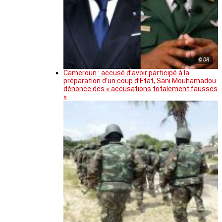
© DR
Cameroun : accusé d’avoir participé à la
préparation d’un coup d’Etat, Sani Mouhamadou
dénonce des « accusations totalement fausses
»