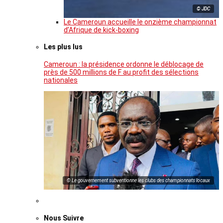
© JDC
Le Cameroun accueille le onzième championnat
d’Afrique de kick-boxing
Les plus lus
Cameroun : la présidence ordonne le déblocage de
près de 500 millions de F au profit des sélections
nationales
© Le gouvernement subventionne les clubs des championnats locaux
Nous Suivre