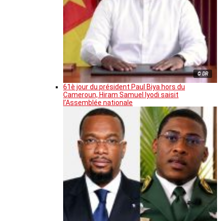
© DR
61è jour du président Paul Biya hors du
Cameroun, Hiram Samuel Iyodi saisit
l’Assemblée nationale