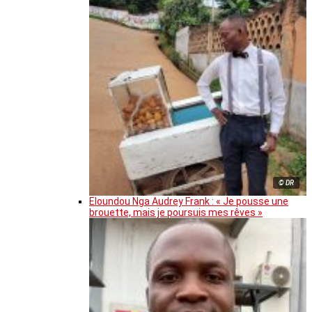
© DR
Eloundou Nga Audrey Frank : « Je pousse une
brouette, mais je poursuis mes rêves »