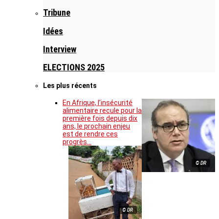
Tribune
Idées
Interview
ELECTIONS 2025
Les plus récents
En Afrique, l’insécurité
alimentaire recule pour la
première fois depuis dix
ans, le prochain enjeu
est de rendre ces
progrès…
© DR
© DR