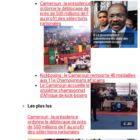
Cameroun : la présidence
ordonne le déblocage de
près de 500 millions de F
au profit des sélections
nationales
© Le gouvernement
subventionne les clubs des
championnats locaux
© DR
Kickboxing : le Cameroun remporte 40 médailles
aux 11e Championnats africains
Le Cameroun accueille le
onzième championnat
d’Afrique de kick-boxing
Les plus lus
Cameroun : la présidence
ordonne le déblocage de près
© JDC
de 500 millions de F au profit
des sélections nationales