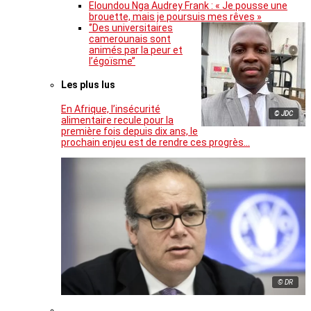
Eloundou Nga Audrey Frank : « Je pousse une
brouette, mais je poursuis mes rêves »
‘’Des universitaires
camerounais sont
animés par la peur et
l’égoïsme’’
Les plus lus
En Afrique, l’insécurité
© JDC
alimentaire recule pour la
première fois depuis dix ans, le
prochain enjeu est de rendre ces progrès…
© DR