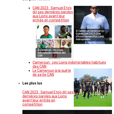
CAN 2023 : Samuel Eto’o
dit ses dernières paroles
aux Lions avant leur
entrée en compétition
© Cameroun,Cameroun vs
Guinée,CAN 2023,Côte
d’Ivoire,Samuel Eto’o,Lions
Indomptables
© Cameroun : ces Lions
indomptables habitués des
CAN
Cameroun : ces Lions indomptables habitués
des CAN
Le Cameroun à la quête
de sa 6e CAN
Les plus lus
CAN 2023 : Samuel Eto’o dit ses
dernières paroles aux Lions
avant leur entrée en
compétition