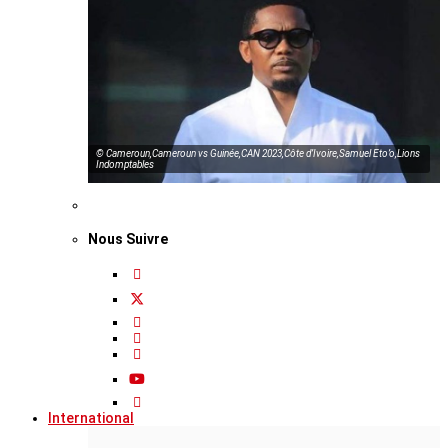
© Cameroun,Cameroun vs Guinée,CAN 2023,Côte d’Ivoire,Samuel Eto’o,Lions
Indomptables
Nous Suivre
International