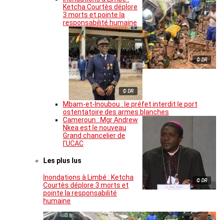
Ketcha Courtès déplore
3 morts et pointe la
responsabilité humaine
© DR
© DR
Mbam-et-Inoubou : le préfet interdit le port
ostentatoire des armes blanches
Cameroun : Mgr Andrew
Nkea est le nouveau
Grand chancelier de
l’UCAC
Les plus lus
Inondations à Limbé : Ketcha
© DR
Courtès déplore 3 morts et
pointe la responsabilité
humaine