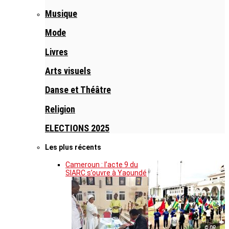
Musique
Mode
Livres
Arts visuels
Danse et Théâtre
Religion
ELECTIONS 2025
Les plus récents
Cameroun : l’acte 9 du
SIARC s’ouvre à Yaoundé
© DR