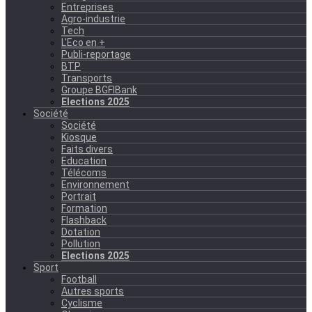
Entreprises
Agro-industrie
Tech
L'Eco en +
Publi-reportage
BTP
Transports
Groupe BGFIBank
Elections 2025
Société
Société
Kiosque
Faits divers
Education
Télécoms
Environnement
Portrait
Formation
Flashback
Dotation
Pollution
Elections 2025
Sport
Football
Autres sports
Cyclisme