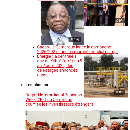
© DR
© (DR)
Cacao : le Cameroun lance la campagne
2026/2027 dans un marché mondial en repli
Énergie : la centrale à
gaz de Kribi à l’arrêt du 5
au 7 août 2026, des
délestages annoncés
dans…
Les plus lus
© DR
Bagofit International Business
Week : l’Est du Cameroun
courtise les investisseurs étrangers