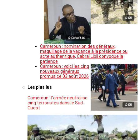
© DR
© Cabral Libii
Cameroun : nomination des généraux,
maquillage de la vacance à la présidence ou
acte authentique, Cabral Libii convoque la
patience
Cameroun : voici les cinq
nouveaux généraux
promus ce 03 août 2026
Les plus lus
Cameroun : l’armée neutralise
cinq terroristes dans le Sud-
© DR
Ouest