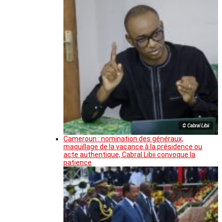
© Cabral Libii
Cameroun : nomination des généraux,
maquillage de la vacance à la présidence ou
acte authentique, Cabral Libii convoque la
patience