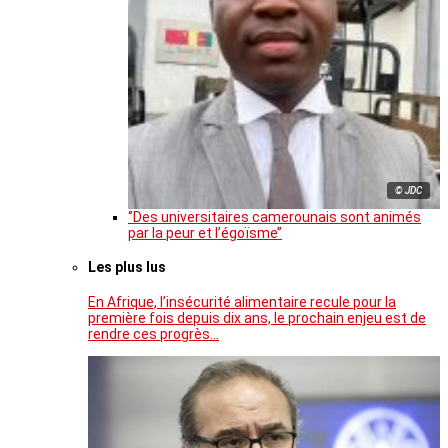
© JDC
‘’Des universitaires camerounais sont animés
par la peur et l’égoïsme’’
Les plus lus
En Afrique, l’insécurité alimentaire recule pour la
première fois depuis dix ans, le prochain enjeu est de
rendre ces progrès…