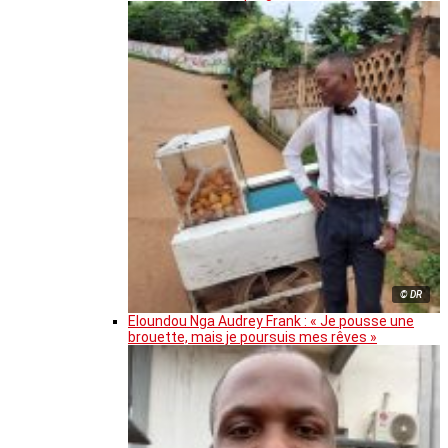
© DR
Eloundou Nga Audrey Frank : « Je pousse une
brouette, mais je poursuis mes rêves »