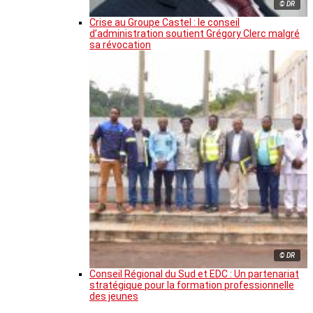
© DR
Crise au Groupe Castel : le conseil
d’administration soutient Grégory Clerc malgré
sa révocation
© DR
Conseil Régional du Sud et EDC : Un partenariat
stratégique pour la formation professionnelle
des jeunes