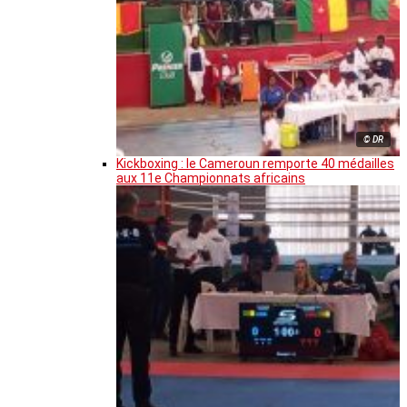
© DR
Kickboxing : le Cameroun remporte 40 médailles
aux 11e Championnats africains