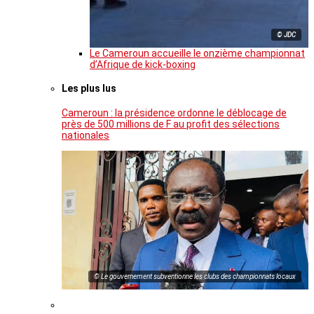
© JDC
Le Cameroun accueille le onzième championnat
d’Afrique de kick-boxing
Les plus lus
Cameroun : la présidence ordonne le déblocage de
près de 500 millions de F au profit des sélections
nationales
© Le gouvernement subventionne les clubs des championnats locaux