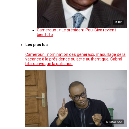
© DR
Cameroun : « Le président Paul Biya revient
bientôt »
Les plus lus
Cameroun : nomination des généraux, maquillage de la
vacance à la présidence ou acte authentique, Cabral
Libii convoque la patience
© Cabral Libii