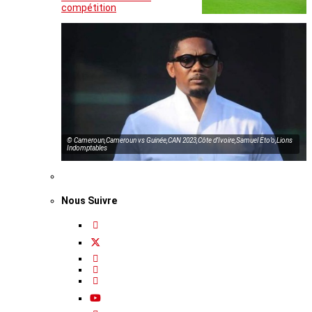
compétition
© Cameroun,Cameroun vs Guinée,CAN 2023,Côte d’Ivoire,Samuel Eto’o,Lions
Indomptables
Nous Suivre