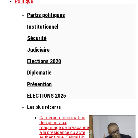
Politique
Partis politiques
Institutionnel
Sécurité
Judiciaire
Elections 2020
Diplomatie
Prévention
ELECTIONS 2025
Les plus récents
Cameroun : nomination
des généraux,
maquillage de la vacance
à la présidence ou acte
authentique, Cabral Libii