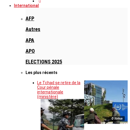
International
AFP
Autres
APA
APO
ELECTIONS 2025
Les plus récents
Le Tchad se retire de la
Cour pénale
internationale
(ministère)
© Xinhua