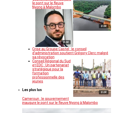
le pont sur le fleuve
Nyong à Malombo
© DR
© DR
Crise au Groupe Castel : le conseil
d’administration soutient Grégory Clerc malgré
sa révocation
Conseil Régional du Sud
et EDC : Un partenariat
stratégique pour la
formation
professionnelle des
jeunes
Les plus lus
© DR
Cameroun : le gouvernement
inaugure le pont sur le fleuve Nyong à Malombo