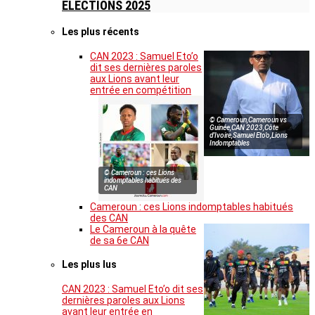
ELECTIONS 2025
Les plus récents
CAN 2023 : Samuel Eto’o
dit ses dernières paroles
aux Lions avant leur
entrée en compétition
© Cameroun,Cameroun vs
Guinée,CAN 2023,Côte
d’Ivoire,Samuel Eto’o,Lions
Indomptables
© Cameroun : ces Lions
indomptables habitués des
CAN
Cameroun : ces Lions indomptables habitués
des CAN
Le Cameroun à la quête
de sa 6e CAN
Les plus lus
CAN 2023 : Samuel Eto’o dit ses
dernières paroles aux Lions
avant leur entrée en