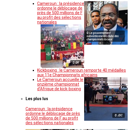
Cameroun : la présidence
ordonne le déblocage de
près de 500 millions de F
au profit des sélections
nationales
© Le gouvernement
subventionne les clubs des
championnats locaux
© DR
Kickboxing : le Cameroun remporte 40 médailles
aux 11e Championnats africains
Le Cameroun accueille le
onzième championnat
d’Afrique de kick-boxing
Les plus lus
Cameroun : la présidence
ordonne le déblocage de près
© JDC
de 500 millions de F au profit
des sélections nationales