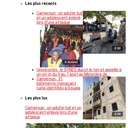
Les plus récents
Cameroun : un adulte tué
et un adolescent enlevé
lors d’une attaque
© DR
© Archives
Universités : le SYNES durcit le ton et appelle à
un sit-in du 3 au 7 août au Ministère de…
Cameroun : 31
bâtiments menaçant
ruine identifiés à Douala
Les plus lus
Cameroun : un adulte tué et un
adolescent enlevé lors d’une
© DR
attaque