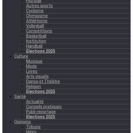
Football
Autres sports
Cyclisme
Olympisme
Athlétisme
Volleyball
Compétitions
Basketball
Institution
Handball
Elections 2025
Culture
Musique
Mode
Livres
Arts visuels
Danse et Théâtre
Religion
Elections 2025
Santé
Actualité
Conseils pratiques
Publi-reportage
Elections 2025
Opinions
Tribune
Idées