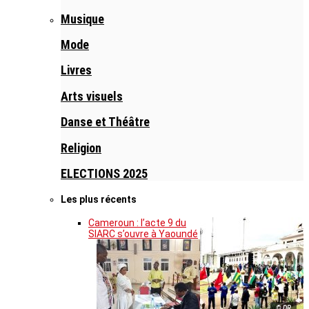
Musique
Mode
Livres
Arts visuels
Danse et Théâtre
Religion
ELECTIONS 2025
Les plus récents
Cameroun : l’acte 9 du
SIARC s’ouvre à Yaoundé
© DR