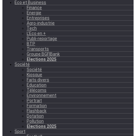
Eco et Business
Finance
Energie
Entreprises
Agro-industrie
Tech
L'Eco en +
Publi-reportage
BTP
Transports
Groupe BGFIBank
Elections 2025
Société
Société
Kiosque
Faits divers
Education
Télécoms
Environnement
Portrait
Formation
Flashback
Dotation
Pollution
Elections 2025
Sport