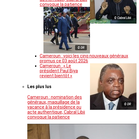
convoque la patience
© Cabral Libii
© DR
Cameroun : voici les cinq nouveaux généraux
promus ce 03 août 2026
Cameroun : « Le
président Paul Biya
revient bientôt »
Les plus lus
Cameroun : nomination des
généraux, maquillage de la
© DR
vacance à la présidence ou
acte authentique, Cabral Libii
convoque la patience