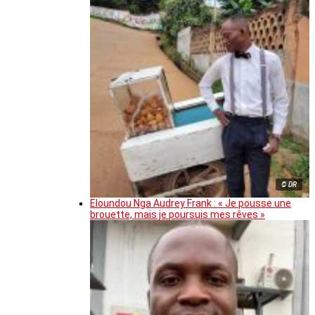
© DR
Eloundou Nga Audrey Frank : « Je pousse une
brouette, mais je poursuis mes rêves »