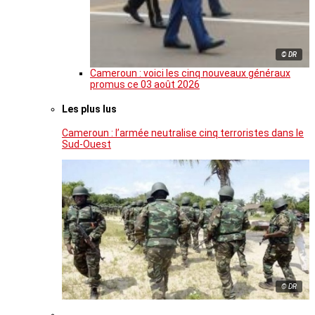
© DR
Cameroun : voici les cinq nouveaux généraux
promus ce 03 août 2026
Les plus lus
Cameroun : l’armée neutralise cinq terroristes dans le
Sud-Ouest
© DR