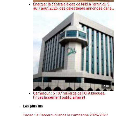
Énergie : la centrale à gaz de Kribi à l’arrêt du 5
au 7 août 2026, des délestages annoncés dans…
© DR
Cameroun : 5 107 milliards de FCFA bloqués,
l’investissement public à l’arrêt
Les plus lus
Cacao : le Cameroun lance la campagne 2026/2027