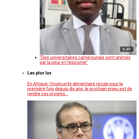
© JDC
‘’Des universitaires camerounais sont animés
par la peur et l’égoïsme’’
Les plus lus
En Afrique, l’insécurité alimentaire recule pour la
première fois depuis dix ans, le prochain enjeu est de
rendre ces progrès…