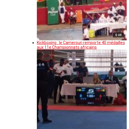
© DR
Kickboxing : le Cameroun remporte 40 médailles
aux 11e Championnats africains