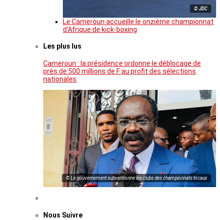
© JDC
Le Cameroun accueille le onzième championnat
d’Afrique de kick-boxing
Les plus lus
Cameroun : la présidence ordonne le déblocage de
près de 500 millions de F au profit des sélections
nationales
© Le gouvernement subventionne les clubs des championnats locaux
Nous Suivre