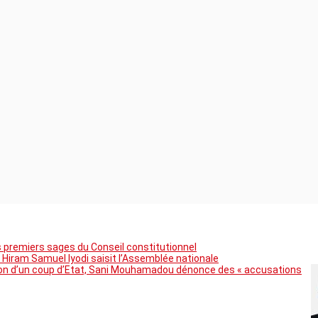
premiers sages du Conseil constitutionnel
 Hiram Samuel Iyodi saisit l’Assemblée nationale
tion d’un coup d’Etat, Sani Mouhamadou dénonce des « accusations