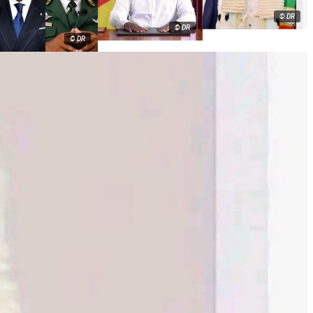
© DR
© DR
© DR