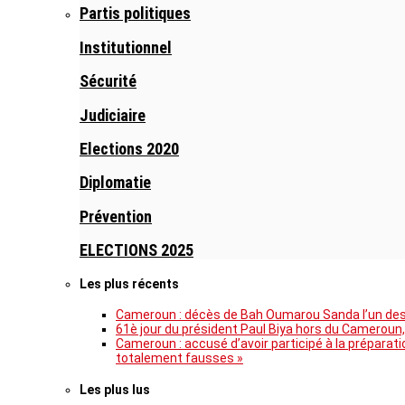
Partis politiques
Institutionnel
Sécurité
Judiciaire
Elections 2020
Diplomatie
Prévention
ELECTIONS 2025
Les plus récents
Cameroun : décès de Bah Oumarou Sanda l’un des 
61è jour du président Paul Biya hors du Cameroun,
Cameroun : accusé d’avoir participé à la prépara
totalement fausses »
Les plus lus