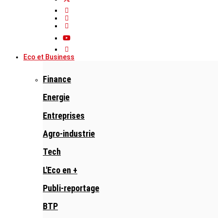
Eco et Business
Finance
Energie
Entreprises
Agro-industrie
Tech
L'Eco en +
Publi-reportage
BTP