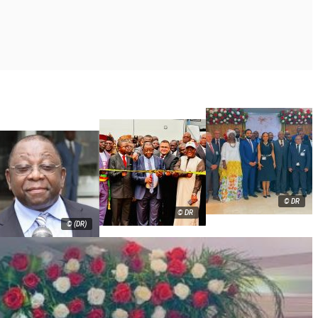
© DR
© DR
© (DR)