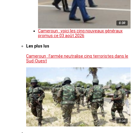
© DR
Cameroun : voici les cinq nouveaux généraux
promus ce 03 août 2026
Les plus lus
Cameroun : l’armée neutralise cinq terroristes dans le
Sud-Ouest
© DR