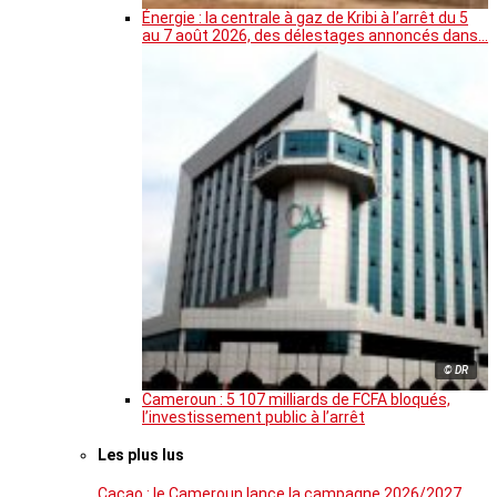
Énergie : la centrale à gaz de Kribi à l’arrêt du 5
au 7 août 2026, des délestages annoncés dans…
© DR
Cameroun : 5 107 milliards de FCFA bloqués,
l’investissement public à l’arrêt
Les plus lus
Cacao : le Cameroun lance la campagne 2026/2027