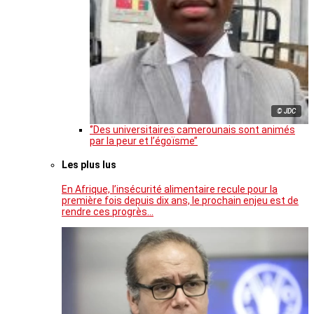
© JDC
‘’Des universitaires camerounais sont animés
par la peur et l’égoïsme’’
Les plus lus
En Afrique, l’insécurité alimentaire recule pour la
première fois depuis dix ans, le prochain enjeu est de
rendre ces progrès…