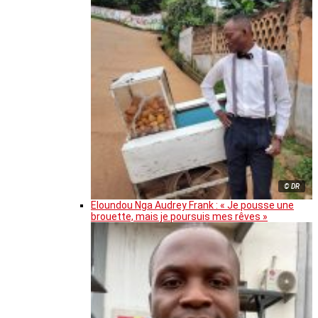
© DR
Eloundou Nga Audrey Frank : « Je pousse une
brouette, mais je poursuis mes rêves »