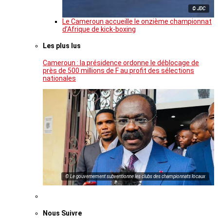
© JDC
Le Cameroun accueille le onzième championnat
d’Afrique de kick-boxing
Les plus lus
Cameroun : la présidence ordonne le déblocage de
près de 500 millions de F au profit des sélections
nationales
© Le gouvernement subventionne les clubs des championnats locaux
Nous Suivre