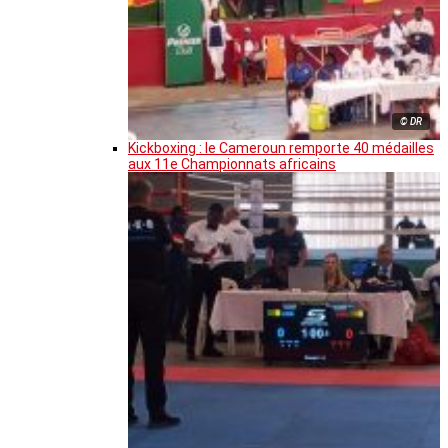
© DR
Kickboxing : le Cameroun remporte 40 médailles
aux 11e Championnats africains