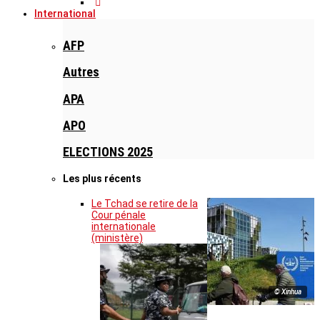
International
AFP
Autres
APA
APO
ELECTIONS 2025
Les plus récents
Le Tchad se retire de la
Cour pénale
internationale
(ministère)
© Xinhua