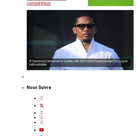
compétition
© Cameroun,Cameroun vs Guinée,CAN 2023,Côte d’Ivoire,Samuel Eto’o,Lions
Indomptables
Nous Suivre