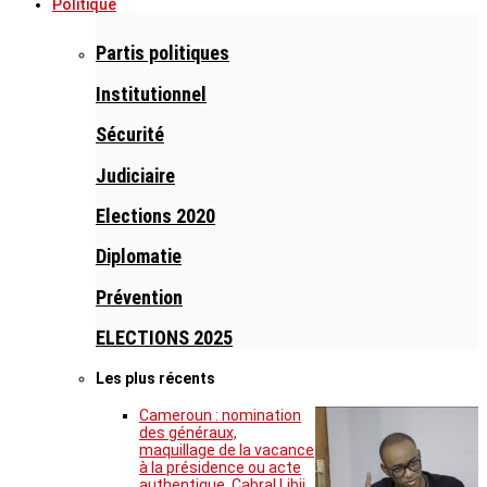
Politique
Partis politiques
Institutionnel
Sécurité
Judiciaire
Elections 2020
Diplomatie
Prévention
ELECTIONS 2025
Les plus récents
Cameroun : nomination
des généraux,
maquillage de la vacance
à la présidence ou acte
authentique, Cabral Libii