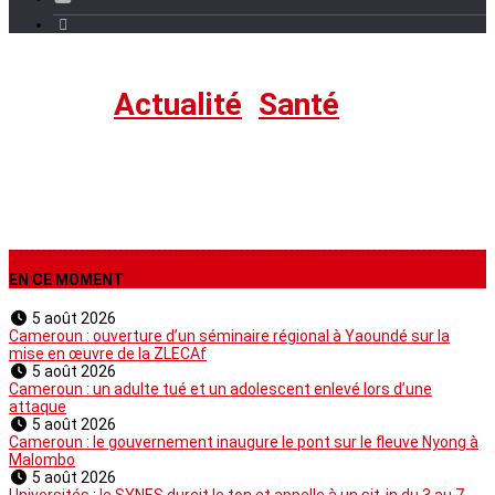
Santé
›
Actualité
,
Santé
EN CE MOMENT
5 août 2026
Cameroun : ouverture d’un séminaire régional à Yaoundé sur la
mise en œuvre de la ZLECAf
5 août 2026
Cameroun : un adulte tué et un adolescent enlevé lors d’une
attaque
5 août 2026
Cameroun : le gouvernement inaugure le pont sur le fleuve Nyong à
Malombo
5 août 2026
Universités : le SYNES durcit le ton et appelle à un sit-in du 3 au 7