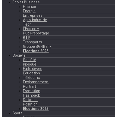
Eco et Business
Finance
Energie
Entreprises
Agro-industrie
Tech
L'Eco en +
Publi-reportage
BTP
Transports
Groupe BGFIBank
Elections 2025
Société
Société
Kiosque
Faits divers
Education
Télécoms
Environnement
Portrait
Formation
Flashback
Dotation
Pollution
Elections 2025
Sport