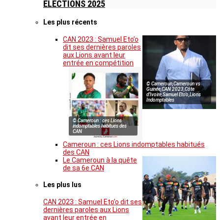
ELECTIONS 2025
Les plus récents
CAN 2023 : Samuel Eto’o
dit ses dernières paroles
aux Lions avant leur
entrée en compétition
© Cameroun,Cameroun vs
Guinée,CAN 2023,Côte
d’Ivoire,Samuel Eto’o,Lions
Indomptables
© Cameroun : ces Lions
indomptables habitués des
CAN
Cameroun : ces Lions indomptables habitués
des CAN
Le Cameroun à la quête
de sa 6e CAN
Les plus lus
CAN 2023 : Samuel Eto’o dit ses
dernières paroles aux Lions
avant leur entrée en