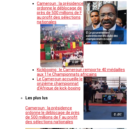
Cameroun : la présidence
ordonne le déblocage de
près de 500 millions de F
au profit des sélections
nationales
© Le gouvernement
subventionne les clubs des
championnats locaux
© DR
Kickboxing : le Cameroun remporte 40 médailles
aux 11e Championnats africains
Le Cameroun accueille le
onzième championnat
d’Afrique de kick-boxing
Les plus lus
Cameroun : la présidence
ordonne le déblocage de près
© JDC
de 500 millions de F au profit
des sélections nationales