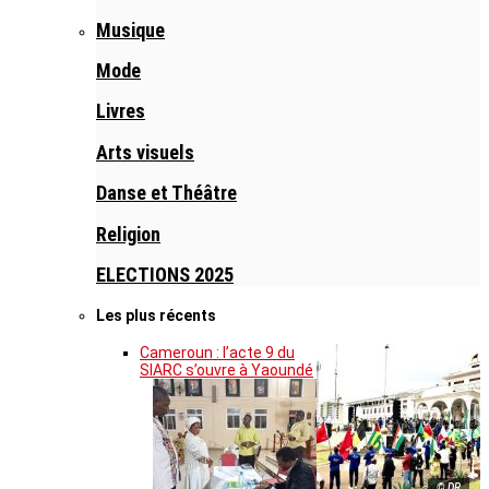
Musique
Mode
Livres
Arts visuels
Danse et Théâtre
Religion
ELECTIONS 2025
Les plus récents
Cameroun : l’acte 9 du
SIARC s’ouvre à Yaoundé
© DR