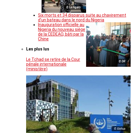
© Le Figaro
Six morts et 34 disparus suite au chavirement
d’un bateau dans le nord du Nigeria
Inauguration officielle au
Nigeria du nouveau siège
de la CEDEAO, bâti par la
Chine
Les plus lus
Le Tchad se retire de la Cour
© DR
pénale internationale
(ministère)
© Xinhua