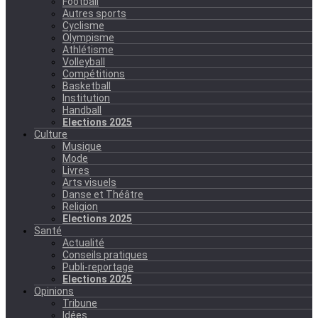
Football
Autres sports
Cyclisme
Olympisme
Athlétisme
Volleyball
Compétitions
Basketball
Institution
Handball
Elections 2025
Culture
Musique
Mode
Livres
Arts visuels
Danse et Théâtre
Religion
Elections 2025
Santé
Actualité
Conseils pratiques
Publi-reportage
Elections 2025
Opinions
Tribune
Idées