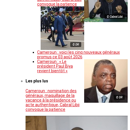
convoque la patience
© Cabral Libii
© DR
Cameroun : voici les cinq nouveaux généraux
promus ce 03 août 2026
Cameroun : « Le
président Paul Biya
revient bientôt »
Les plus lus
Cameroun : nomination des
généraux, maquillage de la
© DR
vacance à la présidence ou
acte authentique, Cabral Libii
convoque la patience