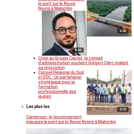
le pont sur le fleuve
Nyong à Malombo
© DR
© DR
Crise au Groupe Castel : le conseil
d’administration soutient Grégory Clerc malgré
sa révocation
Conseil Régional du Sud
et EDC : Un partenariat
stratégique pour la
formation
professionnelle des
jeunes
Les plus lus
© DR
Cameroun : le gouvernement
inaugure le pont sur le fleuve Nyong à Malombo