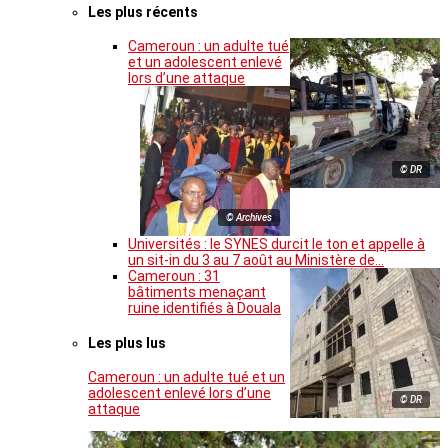
Les plus récents
Cameroun : un adulte tué
et un adolescent enlevé
lors d’une attaque
© DR
© Archives
Universités : le SYNES durcit le ton et appelle à
un sit-in du 3 au 7 août au Ministère de…
Cameroun : 31
bâtiments menaçant
ruine identifiés à Douala
Les plus lus
Cameroun : un adulte tué et un
adolescent enlevé lors d’une
© DR
attaque