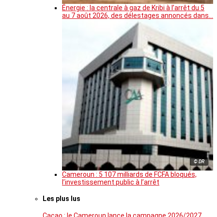
Énergie : la centrale à gaz de Kribi à l’arrêt du 5
au 7 août 2026, des délestages annoncés dans…
© DR
Cameroun : 5 107 milliards de FCFA bloqués,
l’investissement public à l’arrêt
Les plus lus
Cacao : le Cameroun lance la campagne 2026/2027