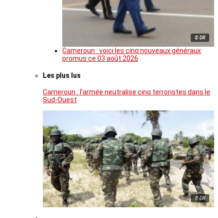
© DR
Cameroun : voici les cinq nouveaux généraux
promus ce 03 août 2026
Les plus lus
Cameroun : l’armée neutralise cinq terroristes dans le
Sud-Ouest
© DR