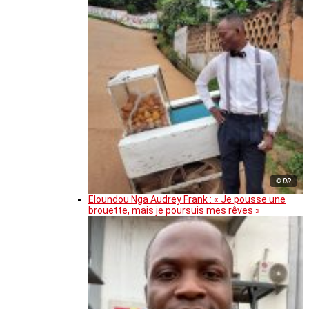
© DR
Eloundou Nga Audrey Frank : « Je pousse une
brouette, mais je poursuis mes rêves »