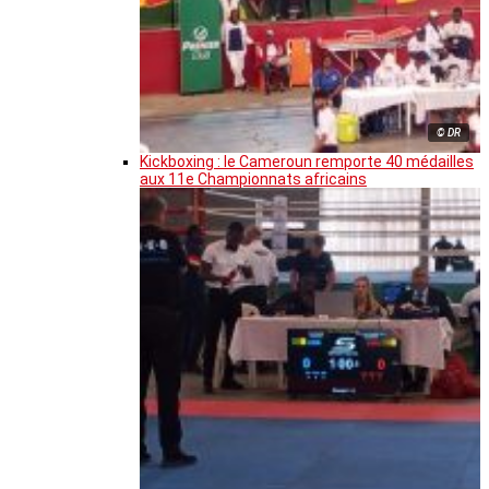
© DR
Kickboxing : le Cameroun remporte 40 médailles
aux 11e Championnats africains