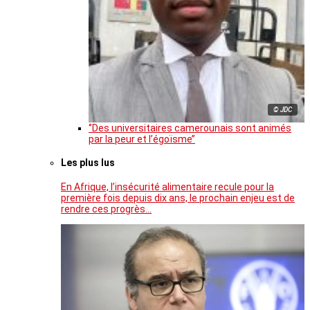
© JDC
‘’Des universitaires camerounais sont animés
par la peur et l’égoïsme’’
Les plus lus
En Afrique, l’insécurité alimentaire recule pour la
première fois depuis dix ans, le prochain enjeu est de
rendre ces progrès…