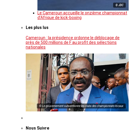
© JDC
Le Cameroun accueille le onzième championnat
d’Afrique de kick-boxing
Les plus lus
Cameroun : la présidence ordonne le déblocage de
près de 500 millions de F au profit des sélections
nationales
© Le gouvernement subventionne les clubs des championnats locaux
Nous Suivre