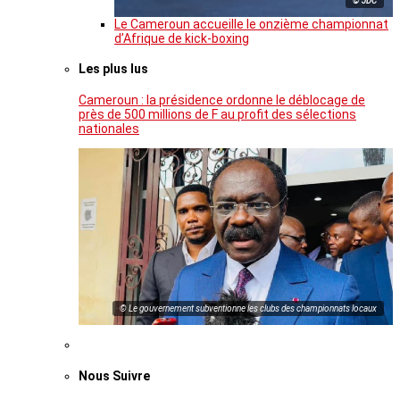
© JDC
Le Cameroun accueille le onzième championnat
d’Afrique de kick-boxing
Les plus lus
Cameroun : la présidence ordonne le déblocage de
près de 500 millions de F au profit des sélections
nationales
© Le gouvernement subventionne les clubs des championnats locaux
Nous Suivre