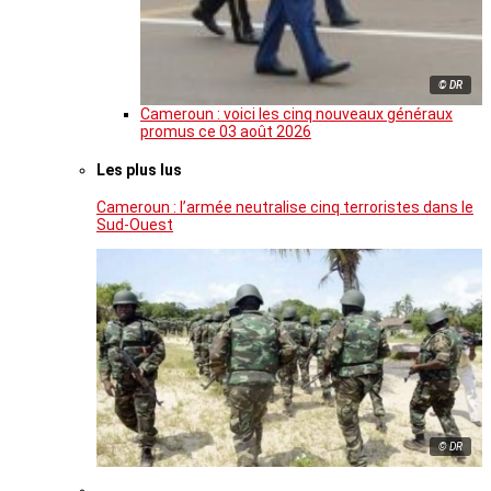
© DR
Cameroun : voici les cinq nouveaux généraux
promus ce 03 août 2026
Les plus lus
Cameroun : l’armée neutralise cinq terroristes dans le
Sud-Ouest
© DR