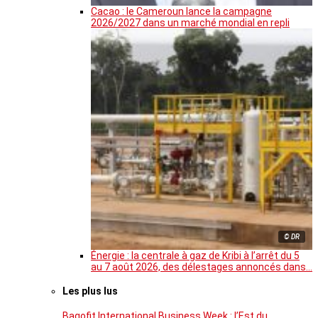
Cacao : le Cameroun lance la campagne
2026/2027 dans un marché mondial en repli
© DR
Énergie : la centrale à gaz de Kribi à l’arrêt du 5
au 7 août 2026, des délestages annoncés dans…
Les plus lus
Bagofit International Business Week : l’Est du