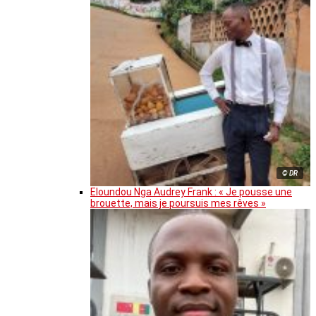
© DR
Eloundou Nga Audrey Frank : « Je pousse une
brouette, mais je poursuis mes rêves »