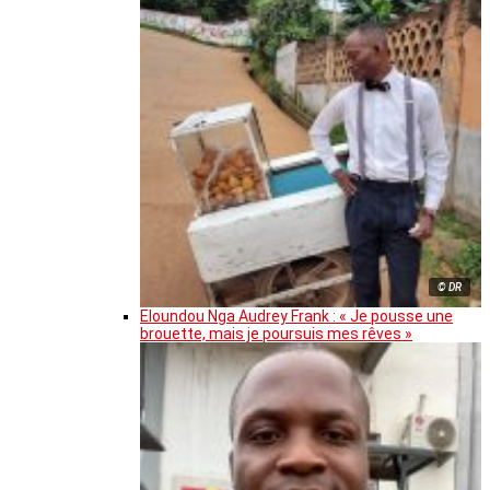
© DR
Eloundou Nga Audrey Frank : « Je pousse une
brouette, mais je poursuis mes rêves »