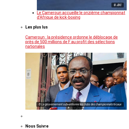
© JDC
Le Cameroun accueille le onzième championnat
d’Afrique de kick-boxing
Les plus lus
Cameroun : la présidence ordonne le déblocage de
près de 500 millions de F au profit des sélections
nationales
© Le gouvernement subventionne les clubs des championnats locaux
Nous Suivre