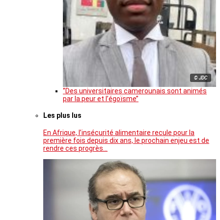
© JDC
‘’Des universitaires camerounais sont animés
par la peur et l’égoïsme’’
Les plus lus
En Afrique, l’insécurité alimentaire recule pour la
première fois depuis dix ans, le prochain enjeu est de
rendre ces progrès…