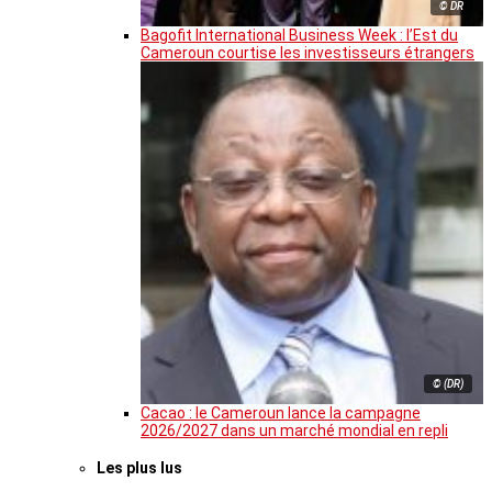
© DR
Bagofit International Business Week : l’Est du
Cameroun courtise les investisseurs étrangers
© (DR)
Cacao : le Cameroun lance la campagne
2026/2027 dans un marché mondial en repli
Les plus lus