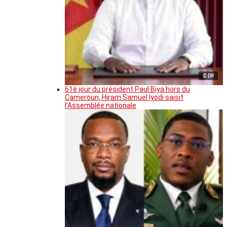
© DR
61è jour du président Paul Biya hors du
Cameroun, Hiram Samuel Iyodi saisit
l’Assemblée nationale