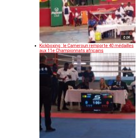
© DR
Kickboxing : le Cameroun remporte 40 médailles
aux 11e Championnats africains