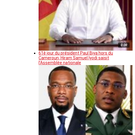
© DR
61è jour du président Paul Biya hors du
Cameroun, Hiram Samuel Iyodi saisit
l’Assemblée nationale