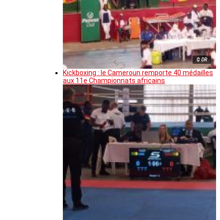
© DR
Kickboxing : le Cameroun remporte 40 médailles
aux 11e Championnats africains