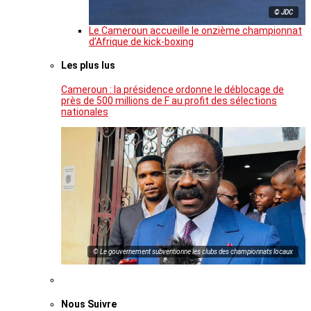
© JDC
Le Cameroun accueille le onzième championnat
d’Afrique de kick-boxing
Les plus lus
Cameroun : la présidence ordonne le déblocage de
près de 500 millions de F au profit des sélections
nationales
© Le gouvernement subventionne les clubs des championnats locaux
Nous Suivre