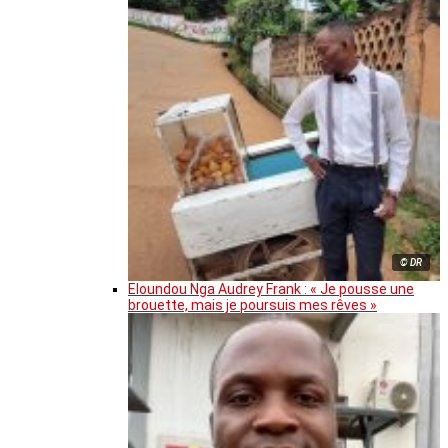
© DR
Eloundou Nga Audrey Frank : « Je pousse une
brouette, mais je poursuis mes rêves »