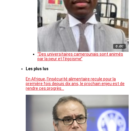
© JDC
‘’Des universitaires camerounais sont animés
par la peur et l’égoïsme’’
Les plus lus
En Afrique, l’insécurité alimentaire recule pour la
première fois depuis dix ans, le prochain enjeu est de
rendre ces progrès…