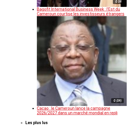
© DR
Bagofit International Business Week : l’Est du
Cameroun courtise les investisseurs étrangers
© (DR)
Cacao : le Cameroun lance la campagne
2026/2027 dans un marché mondial en repli
Les plus lus