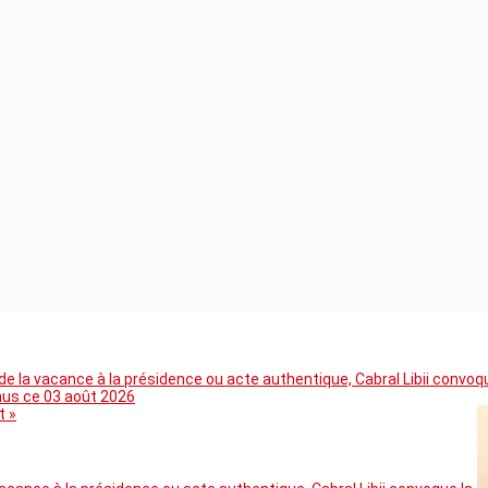
 la vacance à la présidence ou acte authentique, Cabral Libii convoq
mus ce 03 août 2026
t »