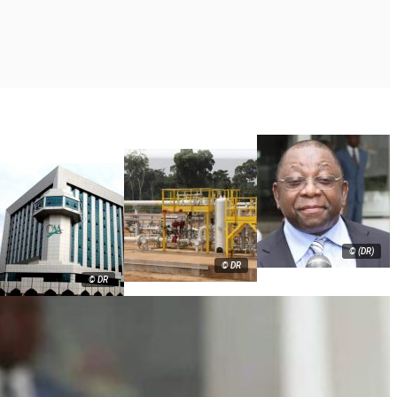
© (DR)
© DR
© DR