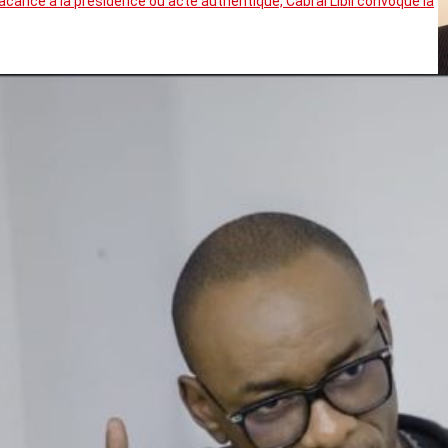
cance à la présidence ou acte authentique, Cabral Libii convoque la