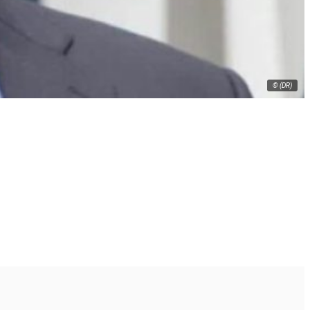
© (DR)