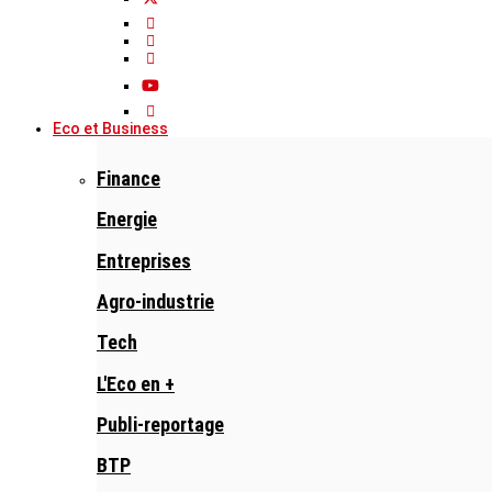
Eco et Business
Finance
Energie
Entreprises
Agro-industrie
Tech
L'Eco en +
Publi-reportage
BTP