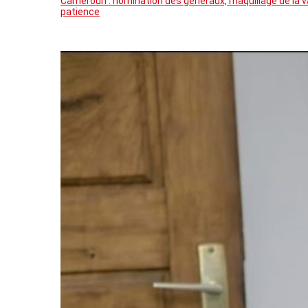
Cameroun : nomination des généraux, maquillage de la va
patience