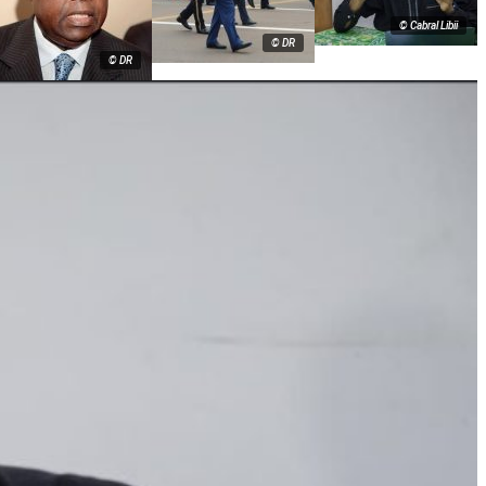
© Cabral Libii
© DR
© DR