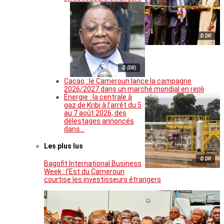
© DR
© (DR)
Cacao : le Cameroun lance la campagne
2026/2027 dans un marché mondial en repli
Énergie : la centrale à
gaz de Kribi à l’arrêt du 5
au 7 août 2026, des
délestages annoncés
dans…
Les plus lus
© DR
Bagofit International Business
Week : l’Est du Cameroun
courtise les investisseurs étrangers