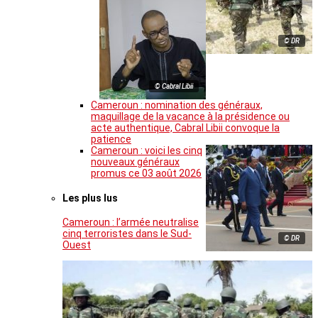
© DR
© Cabral Libii
Cameroun : nomination des généraux,
maquillage de la vacance à la présidence ou
acte authentique, Cabral Libii convoque la
patience
Cameroun : voici les cinq
nouveaux généraux
promus ce 03 août 2026
Les plus lus
Cameroun : l’armée neutralise
cinq terroristes dans le Sud-
© DR
Ouest