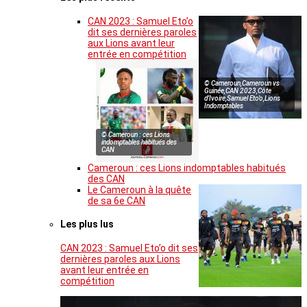
CAN 2023 : Samuel Eto’o
dit ses dernières paroles
aux Lions avant leur
entrée en compétition
© Cameroun,Cameroun vs
Guinée,CAN 2023,Côte
d’Ivoire,Samuel Eto’o,Lions
Indomptables
© Cameroun : ces Lions
indomptables habitués des
CAN
Cameroun : ces Lions indomptables habitués
des CAN
Le Cameroun à la quête
de sa 6e CAN
Les plus lus
CAN 2023 : Samuel Eto’o dit ses
dernières paroles aux Lions
avant leur entrée en
compétition