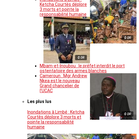
Ketcha Courtès déplore
3 morts et pointe la
responsabilité humaine
© DR
© DR
Mbam-et-Inoubou : le préfet interdit le port
ostentatoire des armes blanches
Cameroun : Mgr Andrew
Nkea est le nouveau
Grand chancelier de
l’UCAC
Les plus lus
Inondations à Limbé : Ketcha
© DR
Courtès déplore 3 morts et
pointe la responsabilité
humaine