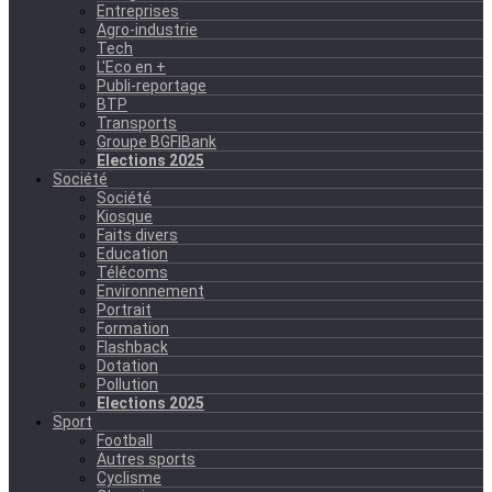
Entreprises
Agro-industrie
Tech
L'Eco en +
Publi-reportage
BTP
Transports
Groupe BGFIBank
Elections 2025
Société
Société
Kiosque
Faits divers
Education
Télécoms
Environnement
Portrait
Formation
Flashback
Dotation
Pollution
Elections 2025
Sport
Football
Autres sports
Cyclisme