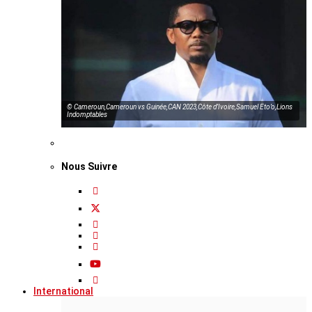
© Cameroun,Cameroun vs Guinée,CAN 2023,Côte d’Ivoire,Samuel Eto’o,Lions
Indomptables
Nous Suivre
International