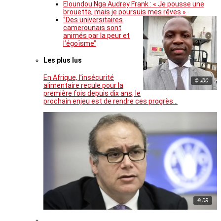
Eloundou Nga Audrey Frank : « Je pousse une
brouette, mais je poursuis mes rêves »
‘’Des universitaires
camerounais sont
animés par la peur et
l’égoïsme’’
Les plus lus
En Afrique, l’insécurité
© JDC
alimentaire recule pour la
première fois depuis dix ans, le
prochain enjeu est de rendre ces progrès…
© DR