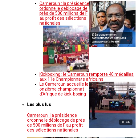
Cameroun : la présidence
ordonne le déblocage de
près de 500 millions de F
au profit des sélections
nationales
© Le gouvernement
subventionne les clubs des
championnats locaux
© DR
Kickboxing : le Cameroun remporte 40 médailles
aux 11e Championnats africains
Le Cameroun accueille le
onzième championnat
d’Afrique de kick-boxing
Les plus lus
Cameroun : la présidence
ordonne le déblocage de près
© JDC
de 500 millions de F au profit
des sélections nationales