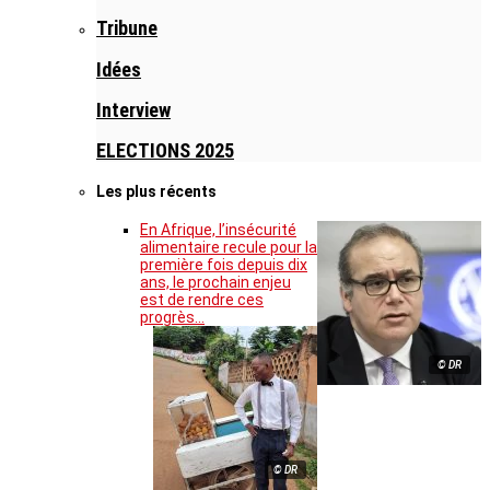
Tribune
Idées
Interview
ELECTIONS 2025
Les plus récents
En Afrique, l’insécurité
alimentaire recule pour la
première fois depuis dix
ans, le prochain enjeu
est de rendre ces
progrès…
© DR
© DR