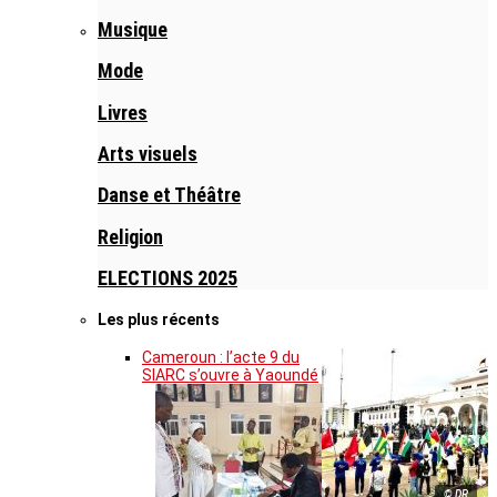
Musique
Mode
Livres
Arts visuels
Danse et Théâtre
Religion
ELECTIONS 2025
Les plus récents
Cameroun : l’acte 9 du
SIARC s’ouvre à Yaoundé
© DR