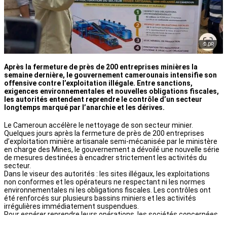
© DR
Après la fermeture de près de 200 entreprises minières la
semaine dernière, le gouvernement camerounais intensifie son
offensive contre l’exploitation illégale. Entre sanctions,
exigences environnementales et nouvelles obligations fiscales,
les autorités entendent reprendre le contrôle d’un secteur
longtemps marqué par l’anarchie et les dérives.
Le Cameroun accélère le nettoyage de son secteur minier.
Quelques jours après la fermeture de près de 200 entreprises
d’exploitation minière artisanale semi-mécanisée par le ministère
en charge des Mines, le gouvernement a dévoilé une nouvelle série
de mesures destinées à encadrer strictement les activités du
secteur.
Dans le viseur des autorités : les sites illégaux, les exploitations
non conformes et les opérateurs ne respectant ni les normes
environnementales ni les obligations fiscales. Les contrôles ont
été renforcés sur plusieurs bassins miniers et les activités
irrégulières immédiatement suspendues.
Pour espérer reprendre leurs opérations, les sociétés concernées
devront désormais satisfaire à des conditions jugées non